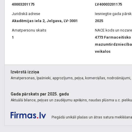
40003201175
LV40003201175
Juridiskā adrese
Iesniegtie gada pārsk
Akadēmijas iela 2, Jelgava, LV-3001
2025
Amatpersonu skaits
NACE kods un nozare
1
4773 Farmaceitisko
mazumtirdzniecība 
veikalos
Izvērstā izziņa
Amatpersonas, īpašnieki, apgrozījums, peļņa, komercķīlas, nodrošinājumi, k
Gada pārskats par 2025. gadu
Aktuālā bilance, peļņas un zaudējumu aprēķins, naudas plūsma u.c. pielik
Piegādā unikāli plašas un ātras satura meklēšana