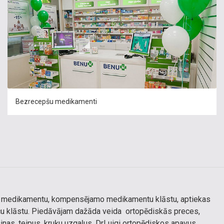
Bezrecepšu medikamenti
šu medikamentu, kompensējamo medikamentu klāstu, aptiekas
reču klāstu. Piedāvājam dažāda veida ortopēdiskās preces,
nas, teipus, kruķu uzgaļus, DrLuigi ortopēdiskos apavus,