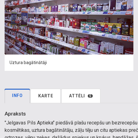
Uztura bagātinātāji
INFO
KARTE
ATTĒLI
5
Apraksts
"Jelgavas Pils Aptieka" piedāvā plašu recepšu un bezrecep
kosmētikas, uztura bagātinātāju, zāļu tēju un citu aptiekas p
ortrozes, vēnu zeķes, dažādus spieķus un kruķus, bandāžas, ši