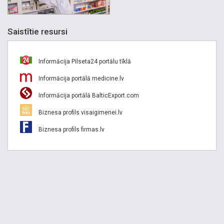
Saistītie resursi
Informācija Pilseta24 portālu tīklā
Informācija portālā medicine.lv
Informācija portālā BalticExport.com
Biznesa profils visaigimenei.lv
Biznesa profils firmas.lv