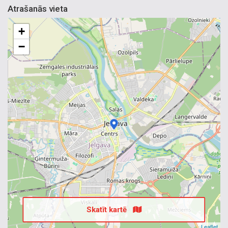
Atrašanās vieta
+
−
Skatīt kartē
Leaflet