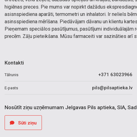
higiēnas preces. Pie mums var nopirkt dažādus ekspresdiagno
asisnspiediena aparāti, termometri un inhalatori. Ir neliels b
asinsspiediena mērīšana. Piedāvājam dāvanu un klientu kartes.
Pieņemam speciālos pasūtījumus, pasūtījumi individuālajām 
precēm. Zāļu pieteikšana. Mūsu farmaceiti var sazināties arī s
Kontakti
+371 63023966
Tālrunis
pils@pilsaptieka.lv
E-pasts
Nosūtīt ziņu uzņēmumam Jelgavas Pils aptieka, SIA, Sa
Sūti ziņu