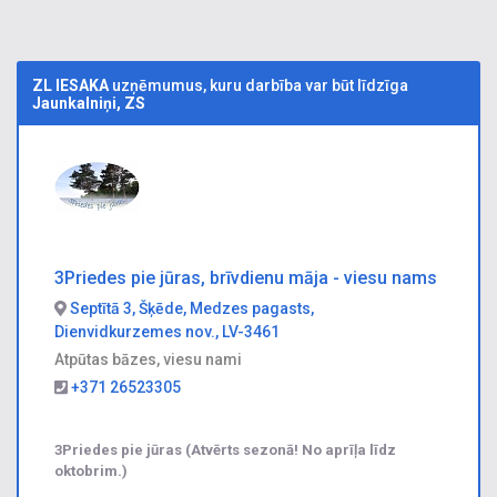
ZL IESAKA
uzņēmumus, kuru darbība var būt līdzīga
Jaunkalniņi, ZS
3Priedes pie jūras, brīvdienu māja - viesu nams
Septītā 3, Šķēde, Medzes pagasts,
Dienvidkurzemes nov., LV-3461
Atpūtas bāzes, viesu nami
+371 26523305
3Priedes pie jūras (Atvērts sezonā! No aprīļa līdz
oktobrim.)