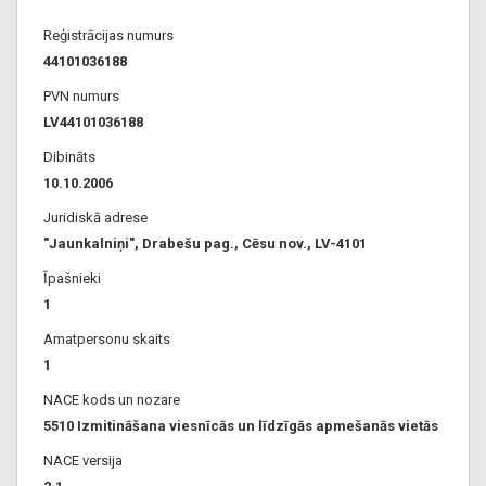
Reģistrācijas numurs
44101036188
PVN numurs
LV44101036188
Dibināts
10.10.2006
Juridiskā adrese
"Jaunkalniņi", Drabešu pag., Cēsu nov., LV-4101
Īpašnieki
1
Amatpersonu skaits
1
NACE kods un nozare
5510 Izmitināšana viesnīcās un līdzīgās apmešanās vietās
NACE versija