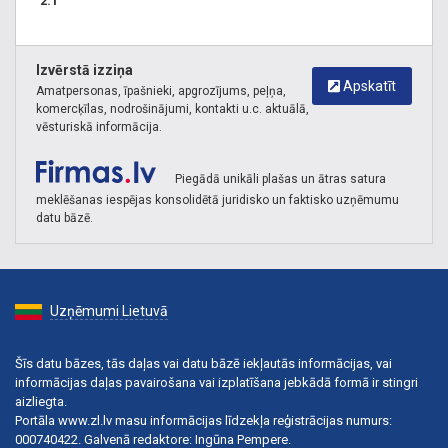
2.1
Izvērstā izziņa
Apskatīt
Amatpersonas, īpašnieki, apgrozījums, peļņa,
komercķīlas, nodrošinājumi, kontakti u.c. aktuālā,
vēsturiskā informācija.
Piegādā unikāli plašas un ātras satura
meklēšanas iespējas konsolidētā juridisko un faktisko uzņēmumu
datu bāzē.
Uzņēmumi Lietuvā
Šīs datu bāzes, tās daļas vai datu bāzē iekļautās informācijas, vai
informācijas daļas pavairošana vai izplatīšana jebkādā formā ir stingri
aizliegta.
Portāla www.zl.lv masu informācijas līdzekļa reģistrācijas numurs:
000740422. Galvenā redaktore: Ingūna Pempere.