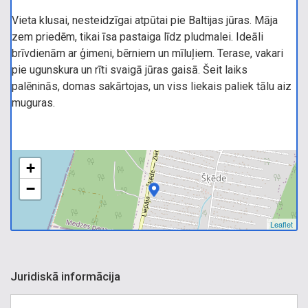
Vieta klusai, nesteidzīgai atpūtai pie Baltijas jūras. Māja
zem priedēm, tikai īsa pastaiga līdz pludmalei. Ideāli
brīvdienām ar ģimeni, bērniem un mīluļiem. Terase, vakari
pie ugunskura un rīti svaigā jūras gaisā. Šeit laiks
palēninās, domas sakārtojas, un viss liekais paliek tālu aiz
muguras.
+
−
Leaflet
Juridiskā informācija