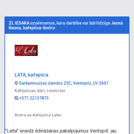
ZL IESAKA
uzņēmumus, kuru darbība var būt līdzīga
Jaunā
Rauna, kafejnīca-bistro
LATA, kafejnīca
Sarkanmuižas dambis 25C, Ventspils, LV-3601
Kafejnīcas, bāri, restorāni
+371 22137873
Bistro un Kafejnīca Latta
"Latta" sniedz ēdināšanas pakalpojumus Ventspilī jau