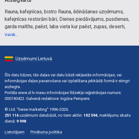
Atslēgvārdi
Rauna, kafejnīcas, bistro Rauna, ēdināšanas uzņēmums,
kafejnīcas restorāni bāri, Dienas piedāvājums, pusdienas,
garda maltīte, paēst, laba vieta kur paēst, zupas, deserti,
banketu galdi, banketu galdu klāšana, izbraukuma banketi,
Vairāk...
banketu apkalpošana, svinības, jubilejas, pasākumi, mielasti,
dažādas plates, kulinārija, kūkas, Tūristu grupu uzņemšana,
Tūristu grupu ēdināšana, Vidzeme
Uzņēmumi Lietuvā
Šīs datu bāzes, tās daļas vai datu bāzē iekļautās informācijas, vai
informācijas daļas pavairošana vai izplatīšana jebkādā formā ir stingri
aizliegta.
Portāla www.zl.lv masu informācijas līdzekļa reģistrācijas numurs:
000740422. Galvenā redaktore: Ingūna Pempere.
© Ltd. "heise marketing" 1996-2026.
251 116
uzņēmumi datubāzē, no tiem aktīvi:
102 594
, meklējumu skaits
dienā:
9 998
Lietotājiem
Privātuma politika