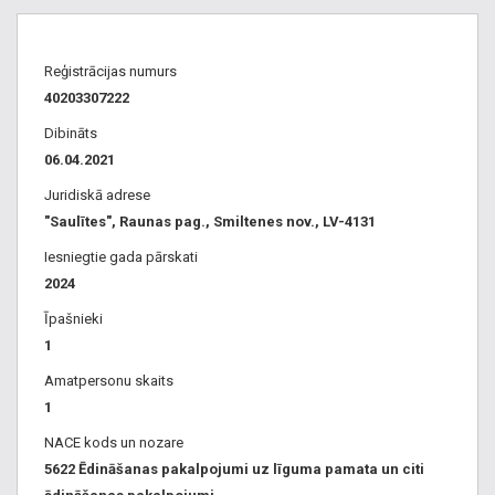
Reģistrācijas numurs
40203307222
Dibināts
06.04.2021
Juridiskā adrese
"Saulītes", Raunas pag., Smiltenes nov., LV-4131
Iesniegtie gada pārskati
2024
Īpašnieki
1
Amatpersonu skaits
1
NACE kods un nozare
5622 Ēdināšanas pakalpojumi uz līguma pamata un citi