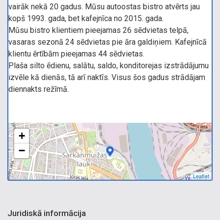
vairāk nekā 20 gadus. Mūsu autoostas bistro atvērts jau
kopš 1993. gada, bet kafejnīca no 2015. gada.
Mūsu bistro klientiem pieejamas 26 sēdvietas telpā,
vasaras sezonā 24 sēdvietas pie āra galdiņiem. Kafejnīcā
klientu ērtībām pieejamas 44 sēdvietas.
Plaša silto ēdienu, salātu, saldo, konditorejas izstrādājumu
izvēle kā dienās, tā arī naktīs. Visus šos gadus strādājam
diennakts režīmā.
+
−
Leaflet
Juridiskā informācija