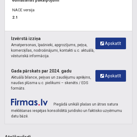
ēdināšanas pakalpojumi
NACE versija
2.1
Izvērstā izziņa
Apskatīt
Amatpersonas, īpašnieki, apgrozījums, peļņa,
komercķīlas, nodrošinājumi, kontakti u.c. aktuālā,
vēsturiskā informācija.
Gada pārskats par 2024. gadu
Apskatīt
Aktuālā bilance, peļņas un zaudējumu aprēķins,
naudas plūsma u.c. pielikumi – skenēts / EDS
formāts.
Piegādā unikāli plašas un ātras satura
meklēšanas iespējas konsolidētā juridisko un faktisko uzņēmumu
datu bāzē.