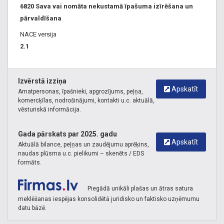
6820 Sava vai nomāta nekustamā īpašuma izīrēšana un
pārvaldīšana
NACE versija
2.1
Izvērstā izziņa
Apskatīt
Amatpersonas, īpašnieki, apgrozījums, peļņa,
komercķīlas, nodrošinājumi, kontakti u.c. aktuālā,
vēsturiskā informācija.
Gada pārskats par 2025. gadu
Apskatīt
Aktuālā bilance, peļņas un zaudējumu aprēķins,
naudas plūsma u.c. pielikumi – skenēts / EDS
formāts.
Piegādā unikāli plašas un ātras satura
meklēšanas iespējas konsolidētā juridisko un faktisko uzņēmumu
datu bāzē.