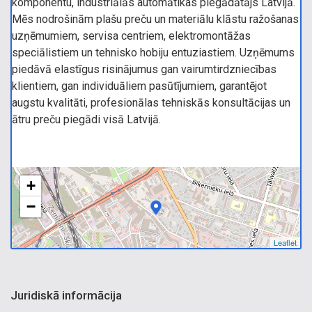
komponentu, industriālās automātikas piegādātājs Latvijā.
Mēs nodrošinām plašu preču un materiālu klāstu ražošanas
uzņēmumiem, servisa centriem, elektromontāžas
speciālistiem un tehnisko hobiju entuziastiem. Uzņēmums
piedāvā elastīgus risinājumus gan vairumtirdzniecības
klientiem, gan individuāliem pasūtījumiem, garantējot
augstu kvalitāti, profesionālas tehniskās konsultācijas un
ātru preču piegādi visā Latvijā.
+
−
Leaflet
Juridiskā informācija