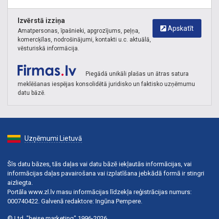
Izvērstā izziņa
Apskatīt
Amatpersonas, īpašnieki, apgrozījums, peļņa,
komercķīlas, nodrošinājumi, kontakti u.c. aktuālā,
vēsturiskā informācija.
Piegādā unikāli plašas un ātras satura
meklēšanas iespējas konsolidētā juridisko un faktisko uzņēmumu
datu bāzē.
Uzņēmumi Lietuvā
Šīs datu bāzes, tās daļas vai datu bāzē iekļautās informācijas, vai
informācijas daļas pavairošana vai izplatīšana jebkādā formā ir stingri
aizliegta.
Portāla www.zl.lv masu informācijas līdzekļa reģistrācijas numurs:
000740422. Galvenā redaktore: Ingūna Pempere.
© Ltd. "heise marketing" 1996-2026.