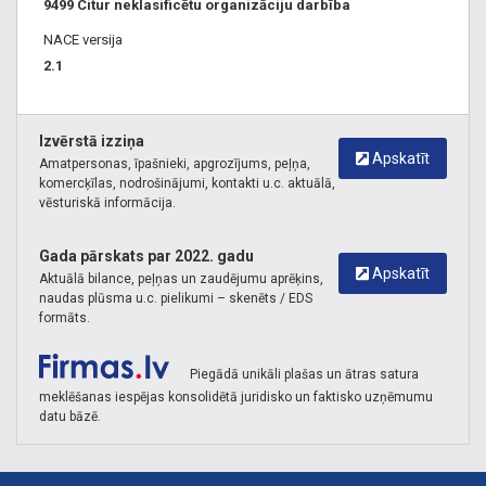
9499 Citur neklasificētu organizāciju darbība
NACE versija
2.1
Izvērstā izziņa
Apskatīt
Amatpersonas, īpašnieki, apgrozījums, peļņa,
komercķīlas, nodrošinājumi, kontakti u.c. aktuālā,
vēsturiskā informācija.
Gada pārskats par 2022. gadu
Apskatīt
Aktuālā bilance, peļņas un zaudējumu aprēķins,
naudas plūsma u.c. pielikumi – skenēts / EDS
formāts.
Piegādā unikāli plašas un ātras satura
meklēšanas iespējas konsolidētā juridisko un faktisko uzņēmumu
datu bāzē.