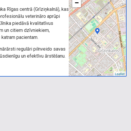
−
nika Rīgas centrā (Grīziņkalnā), kas
rofesionālu veterināro aprūpi
īnika piedāvā kvalitatīvus
m un citiem dzīvniekiem,
u katram pacientam.
nārārsti regulāri pilnveido savas
ūsdienīgu un efektīvu ārstēšanu.
Leaflet