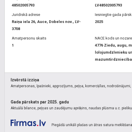
48502005793
LV48502005793
Juridiskā adrese
Iesniegtie gada pārsk
Raiņa iela 26, Auce, Dobeles nov., LV-
2025
3708
Amatpersonu skaits
NACE kods un nozare
1
4776 Ziedu, augu, m
lolojumdzīvnieku un
mazumtirdzniecība
Izvērstā izziņa
Amatpersonas, īpašnieki, apgrozījums, peļņa, komercķīlas, nodrošinājumi, k
Gada pārskats par 2025. gadu
Aktuālā bilance, peļņas un zaudējumu aprēķins, naudas plūsma u.c. pielik
Piegādā unikāli plašas un ātras satura meklēšana