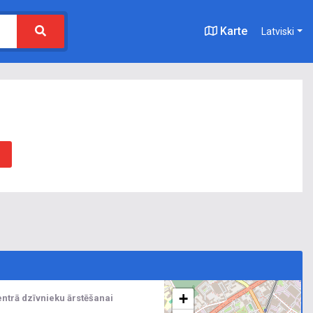
Karte
Latviski
+
entrā dzīvnieku ārstēšanai