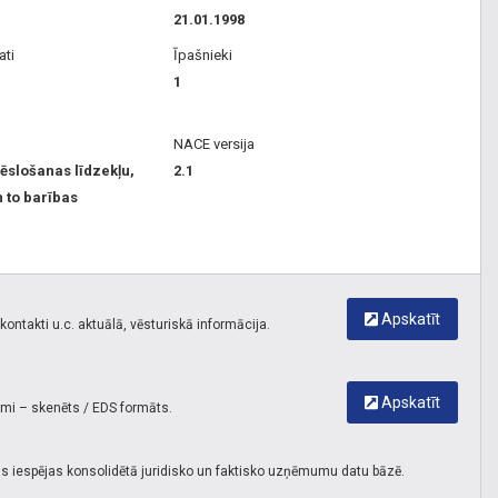
21.01.1998
ati
Īpašnieki
1
NACE versija
ēslošanas līdzekļu,
2.1
 to barības
Apskatīt
ontakti u.c. aktuālā, vēsturiskā informācija.
Apskatīt
umi – skenēts / EDS formāts.
s iespējas konsolidētā juridisko un faktisko uzņēmumu datu bāzē.