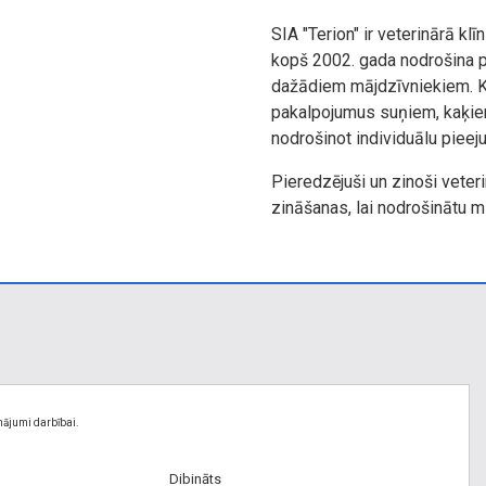
SIA "Terion" ir veterinārā klī
kopš 2002. gada nodrošina p
dažādiem mājdzīvniekiem. Kl
pakalpojumus suņiem, kaķie
nodrošinot individuālu pieej
Pieredzējuši un zinoši veteri
zināšanas, lai nodrošinātu m
nājumi darbībai.
Dibināts