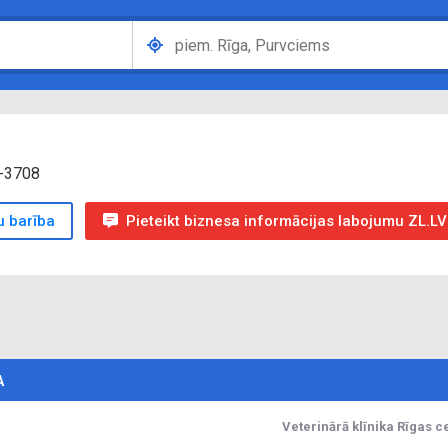
V-3708
u barība
Pieteikt biznesa informācijas labojumu ZL.LV
A
Veterinārā klīnika Rīgas c