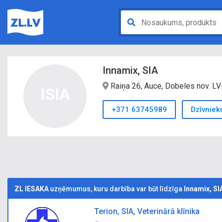
Innamix, SIA
Raiņa 26, Auce, Dobeles nov. L
ISIA
+371 63745989
Dzīvniek
ZL IESAKA
uzņēmumus, kuru darbība var būt līdzīga
Innamix, SI
Terion, SIA, Veterinārā klīnika