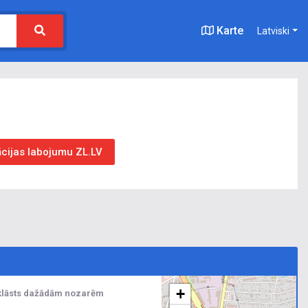
Karte
Latviski
ācijas labojumu ZL.LV
+
u klāsts dažādām nozarēm