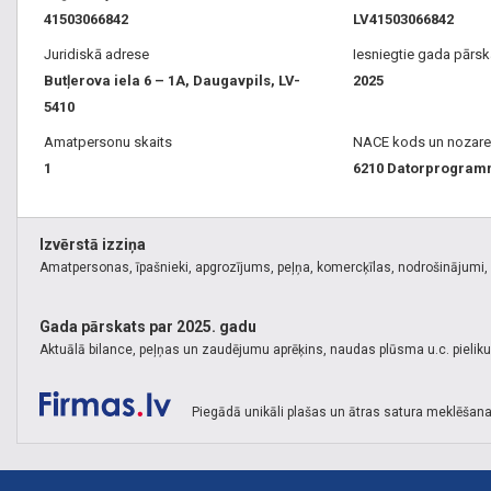
41503066842
LV41503066842
Juridiskā adrese
Iesniegtie gada pārsk
Butļerova iela 6 – 1A, Daugavpils, LV-
2025
5410
Amatpersonu skaits
NACE kods un nozare
1
6210 Datorprogra
Izvērstā izziņa
Amatpersonas, īpašnieki, apgrozījums, peļņa, komercķīlas, nodrošinājumi, k
Gada pārskats par 2025. gadu
Aktuālā bilance, peļņas un zaudējumu aprēķins, naudas plūsma u.c. pielik
Piegādā unikāli plašas un ātras satura meklēšana