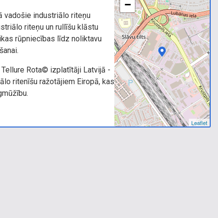
−
kā vadošie industriālo riteņu
striālo riteņu un rullīšu klāstu
as rūpniecības līdz noliktavu
šanai.
Tellure Rota© izplatītāji Latvijā -
ālo ritenīšu ražotājiem Eiropā, kas
ilgmūžību.
Leaflet