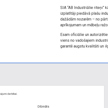
SIA “AB Industriālie riteņi” 
izplatītāji piedāvā plašu indu
dažādām nozarēm – no pārtik
aprīkojumam un mēbeļu ražo
Esam oficiālie un autorizētie 
viens no vadošajiem industri
garantē augstu kvalitāti un 
nājumi darbībai.
Dibināts