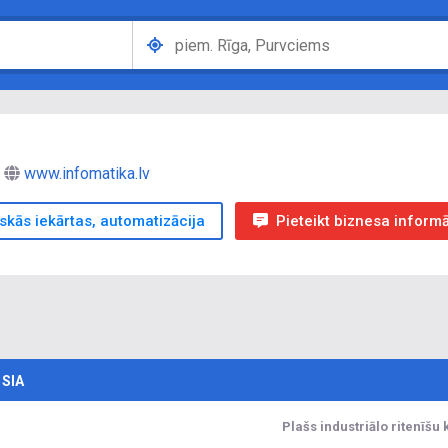
www.infomatika.lv
skās iekārtas, automatizācija
Pieteikt biznesa inform
 SIA
Plašs industriālo ritenīš