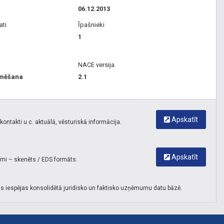
06.12.2013
ati
Īpašnieki
1
NACE versija
mmēšana
2.1
Apskatīt
ontakti u.c. aktuālā, vēsturiskā informācija.
Apskatīt
umi – skenēts / EDS formāts.
s iespējas konsolidētā juridisko un faktisko uzņēmumu datu bāzē.