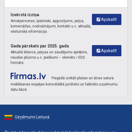
Izvērstā izziņa
Apskatīt
Amatpersonas, īpašnieki, apgrozījums, peļņa,
komercķīlas, nodrošinājumi, kontakti u.c. aktuālā,
vēsturiskā informācija.
Gada pārskats par 2025. gadu
Apskatīt
Aktuālā bilance, peļņas un zaudējumu aprēķins,
naudas plūsma u.c. pielikumi – skenēts / EDS
formāts.
Piegādā unikāli plašas un ātras satura
meklēšanas iespējas konsolidētā juridisko un faktisko uzņēmumu
datu bāzē.
Uzņēmumi Lietuvā