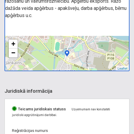
ražošanu un vairumtirdzniecību. Apģērbu eksports. Ražo
dažāda veida apģērbus - apakšveļu, darba apģērbus, bērnu
apģērbus u.c.
+
−
Leaflet
Juridiskā informācija
Teicams juridiskais statuss
Uzņēmumam nav konstatēti
juridiski apgrūtinājumi darbībai.
Reģistrācijas numurs