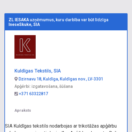
ZL IESAKA
uzņēmumus, kuru darbība var būt līdzīga
IneseSkuke, SIA
Kuldīgas Tekstils, SIA
Dzirnavu 18, Kuldīga, Kuldīgas nov., LV-3301
Apģērbi: izgatavošana, šūšana
+371 63322817
Apraksts
SIA Kuldīgas tekstils nodarbojas ar trikotāžas apģērbu