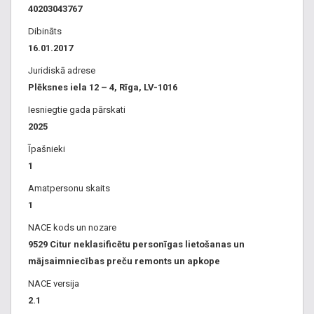
40203043767
Dibināts
16.01.2017
Juridiskā adrese
Plēksnes iela 12 – 4, Rīga, LV-1016
Iesniegtie gada pārskati
2025
Īpašnieki
1
Amatpersonu skaits
1
NACE kods un nozare
9529 Citur neklasificētu personīgas lietošanas un
mājsaimniecības preču remonts un apkope
NACE versija
2.1