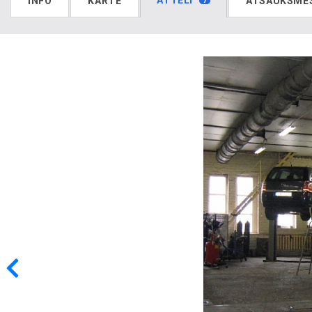
ATTĒLI
INFO
KARTE
ATSAUKSME
7