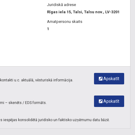
Juridiskā adrese
Rīgas iela 15, Talsi, Talsu nov., LV-3201
Amatpersonu skaits
1
Apskatīt
ontakti u.c. aktuālā, vēsturiskā informācija.
Apskatīt
umi – skenēts / EDS formāts.
s iespējas konsolidētā juridisko un faktisko uzņēmumu datu bāzē.