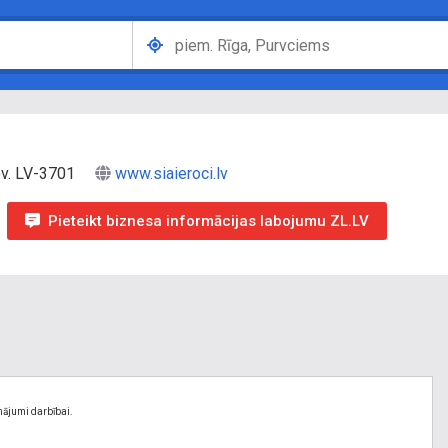
ov. LV-3701
www.siaieroci.lv
Pieteikt biznesa informācijas labojumu ZL.LV
nājumi darbībai.