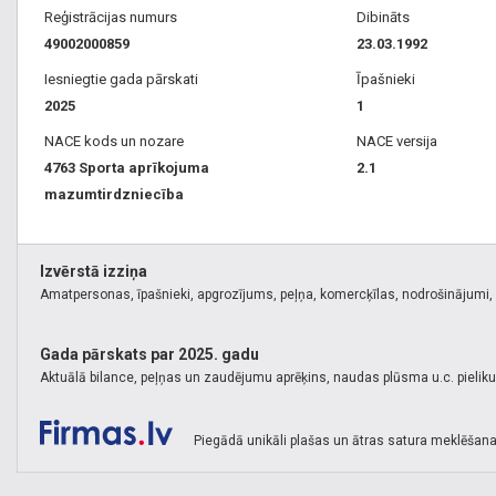
Reģistrācijas numurs
Dibināts
49002000859
23.03.1992
Iesniegtie gada pārskati
Īpašnieki
2025
1
NACE kods un nozare
NACE versija
4763 Sporta aprīkojuma
2.1
mazumtirdzniecība
Izvērstā izziņa
Amatpersonas, īpašnieki, apgrozījums, peļņa, komercķīlas, nodrošinājumi, k
Gada pārskats par 2025. gadu
Aktuālā bilance, peļņas un zaudējumu aprēķins, naudas plūsma u.c. pielik
Piegādā unikāli plašas un ātras satura meklēšana