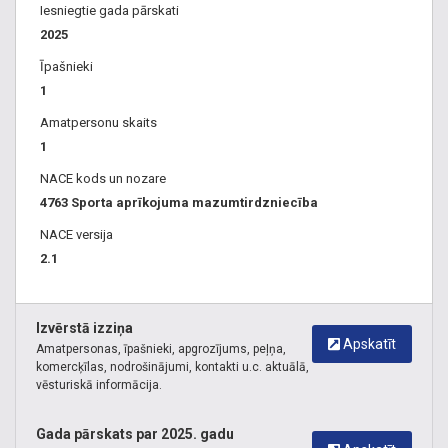
Iesniegtie gada pārskati
2025
Īpašnieki
1
Amatpersonu skaits
1
NACE kods un nozare
4763 Sporta aprīkojuma mazumtirdzniecība
NACE versija
2.1
Izvērstā izziņa
Apskatīt
Amatpersonas, īpašnieki, apgrozījums, peļņa,
komercķīlas, nodrošinājumi, kontakti u.c. aktuālā,
vēsturiskā informācija.
Gada pārskats par 2025. gadu