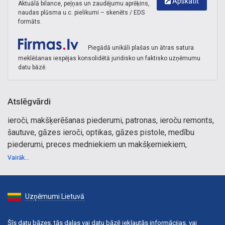
Apskatīt
Aktuālā bilance, peļņas un zaudējumu aprēķins,
naudas plūsma u.c. pielikumi – skenēts / EDS
formāts.
Piegādā unikāli plašas un ātras satura
meklēšanas iespējas konsolidētā juridisko un faktisko uzņēmumu
datu bāzē.
Atslēgvārdi
ieroči, makšķerēšanas piederumi, patronas, ieroču remonts,
šautuve, gāzes ieroči, optikas, gāzes pistole, medību
piederumi, preces medniekiem un makšķerniekiem,
pirotehnika, makšķernieku kartes, pašaizsardzības līdzekļi,
Vairāk...
roku dzelži, gāzes baloniņi, mednieku, makšķernieku
apģērbs, apavi, suvenīri, ieroču veikals, medības, medību
apģērbs, optiskie tēmekļi, mednieku apģērbs, medību
Uzņēmumi Lietuvā
veikali, pneimatisko ieroču veikali, remonts, medību ieroču
seifi, veikali, tirdzniecība, ieroču cenas, medību optika,
Šīs datu bāzes, tās daļas vai datu bāzē iekļautās informācijas, vai