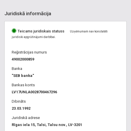
Juridiskā informācija
Teicams juridiskais statuss
Uzņēmumam nav konstatēti
juridiski apgrūtinājumi darbībai.
Reģistrācijas numurs
49002000859
Banka
"SEB banka"
Bankas konts
LV17UNLA0028700467296
Dibināts
23.03.1992
Juridiskā adrese
Rīgas iela 15, Talsi, Talsu nov., LV-3201