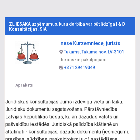
ZL IESAKA
uzņēmumus, kuru darbība var būt līdzīga
I & D
Konsultācijas, SIA
Inese Kurzemniece, jurists
Tukums, Tukuma nov. LV-3101
Juridiskie pakalpojumi
+371 29419049
Apraksts
Juridiskās konsultācijas Jums izdevīgā vietā un laikā.
Juridisku dokumentu sagatavošana. Pārstāvniecība
Latvijas Republikas tiesās, kā arī dažādās valsts un
pašvaldību iestādēs. Juridiskā palīdzība klātienē un
attālināti - konsultācijas, dažādu dokumentu (iesniegumi,
prasības, sūdzības, paskaidrojumi u.c.) sastādīšana,