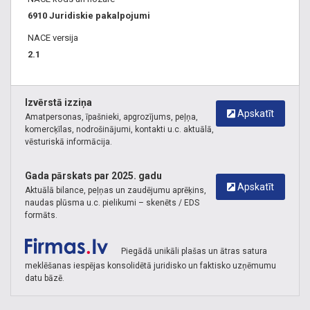
6910 Juridiskie pakalpojumi
NACE versija
2.1
Izvērstā izziņa
Apskatīt
Amatpersonas, īpašnieki, apgrozījums, peļņa,
komercķīlas, nodrošinājumi, kontakti u.c. aktuālā,
vēsturiskā informācija.
Gada pārskats par 2025. gadu
Apskatīt
Aktuālā bilance, peļņas un zaudējumu aprēķins,
naudas plūsma u.c. pielikumi – skenēts / EDS
formāts.
Piegādā unikāli plašas un ātras satura
meklēšanas iespējas konsolidētā juridisko un faktisko uzņēmumu
datu bāzē.