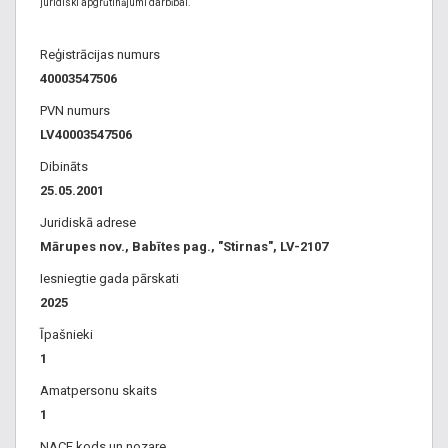
juridiski apgrūtinājumi darbībai.
Reģistrācijas numurs
40003547506
PVN numurs
LV40003547506
Dibināts
25.05.2001
Juridiskā adrese
Mārupes nov., Babītes pag., "Stirnas", LV-2107
Iesniegtie gada pārskati
2025
Īpašnieki
1
Amatpersonu skaits
1
NACE kods un nozare