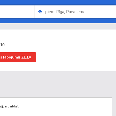
010
as labojumu ZL.LV
nājumi darbībai.