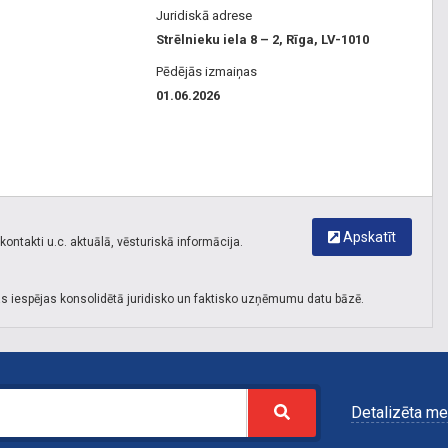
Juridiskā adrese
Strēlnieku iela 8 – 2, Rīga, LV-1010
Pēdējās izmaiņas
01.06.2026
Apskatīt
ontakti u.c. aktuālā, vēsturiskā informācija.
s iespējas konsolidētā juridisko un faktisko uzņēmumu datu bāzē.
Detalizēta me