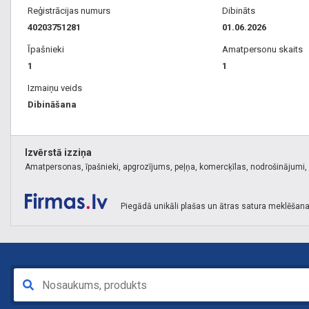
Reģistrācijas numurs
Dibināts
40203751281
01.06.2026
Īpašnieki
Amatpersonu skaits
1
1
Izmaiņu veids
Dibināšana
Izvērstā izziņa
Amatpersonas, īpašnieki, apgrozījums, peļņa, komercķīlas, nodrošinājumi, k
Piegādā unikāli plašas un ātras satura meklēšana