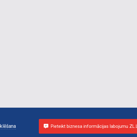
klēšana
Pieteikt biznesa informācijas labojumu ZL.