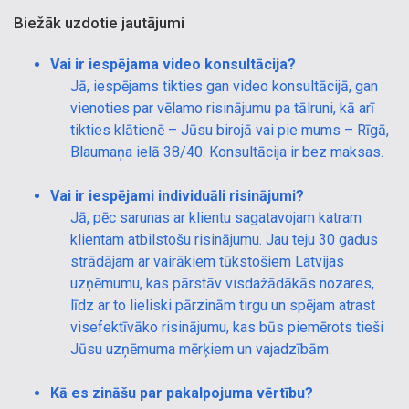
Biežāk uzdotie jautājumi
Vai ir iespējama video konsultācija?
Jā, iespējams tikties gan video konsultācijā, gan
vienoties par vēlamo risinājumu pa tālruni, kā arī
tikties klātienē – Jūsu birojā vai pie mums – Rīgā,
Blaumaņa ielā 38/40. Konsultācija ir bez maksas.
Vai ir iespējami individuāli risinājumi?
Jā, pēc sarunas ar klientu sagatavojam katram
klientam atbilstošu risinājumu. Jau teju 30 gadus
strādājam ar vairākiem tūkstošiem Latvijas
uzņēmumu, kas pārstāv visdažādākās nozares,
līdz ar to lieliski pārzinām tirgu un spējam atrast
visefektīvāko risinājumu, kas būs piemērots tieši
Jūsu uzņēmuma mērķiem un vajadzībām.
Kā es zināšu par pakalpojuma vērtību?