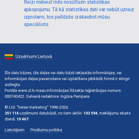
Reizi mēnesī mēs nosūtīsim statistikas
apkopojumu. Tā kā statistikas dati var nebūt uzreiz
izprotami, tos palīdzēs izskaidrot mūsu
speciālists.
Uzņēmumi Lietuvā
Šīs datu bāzes, tās daļas vai datu bāzē iekļautās informācijas, vai
informācijas daļas pavairošana vai izplatīšana jebkādā formā ir stingri
aizliegta.
Portāla www.zl.lv masu informācijas līdzekļa reģistrācijas numurs:
000740422. Galvenā redaktore: Ingūna Pempere.
© Ltd. "heise marketing" 1996-2026.
251 116
uzņēmumi datubāzē, no tiem aktīvi:
102 594
, meklējumu skaits
dienā:
10 467
Lietotājiem
Privātuma politika