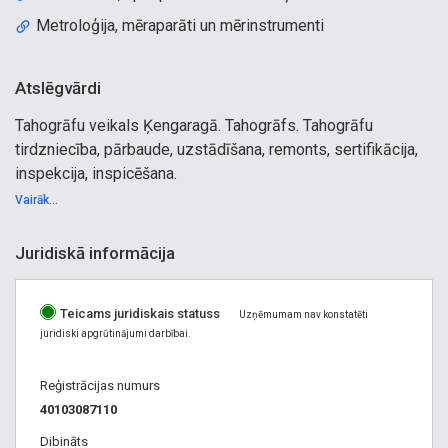
Metroloģija, mēraparāti un mērinstrumenti
Atslēgvārdi
Tahogrāfu veikals Ķengaragā. Tahogrāfs. Tahogrāfu
tirdzniecība, pārbaude, uzstādīšana, remonts, sertifikācija,
inspekcija, inspicēšana.
Vairāk...
Juridiskā informācija
Teicams juridiskais statuss
Uzņēmumam nav konstatēti
juridiski apgrūtinājumi darbībai.
Reģistrācijas numurs
40103087110
Dibināts