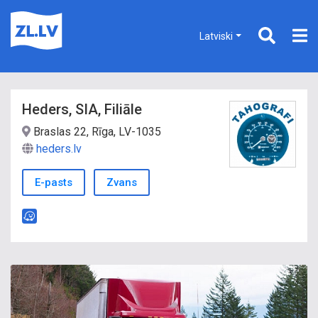
Latviski
Heders, SIA, Filiāle
Braslas 22, Rīga, LV-1035
heders.lv
E-pasts
Zvans