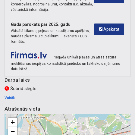
komercķīlas, nodrošinājumi, kontakti u.c. aktuālā,
vēsturiskā informācija.
Gada pārskats par 2025. gadu
Apskatīt
Aktuālā bilance, peļņas un zaudējumu aprēķins,
naudas plūsma u.c. pielikumi – skenēts / EDS
formāts.
Piegādā unikāli plašas un ātras satura
meklēšanas iespējas konsolidētā juridisko un faktisko uzņēmumu
datu bāzē.
Darba laiks
Šobrīd slēgts
Vairāk...
Atrašanās vieta
+
−