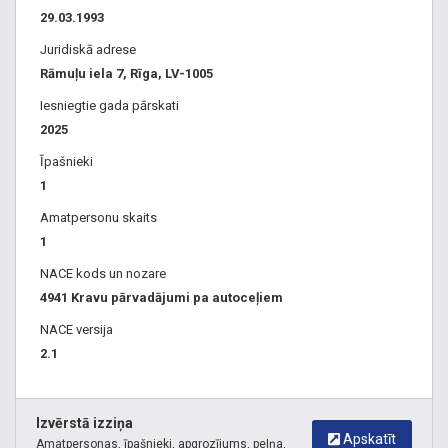
29.03.1993
Juridiskā adrese
Rāmuļu iela 7, Rīga, LV-1005
Iesniegtie gada pārskati
2025
Īpašnieki
1
Amatpersonu skaits
1
NACE kods un nozare
4941 Kravu pārvadājumi pa autoceļiem
NACE versija
2.1
Izvērstā izziņa
Apskatīt
Amatpersonas, īpašnieki, apgrozījums, peļņa,