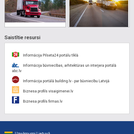
Saistītie resursi
Informācija Pilseta24 portālu tīklā
Informācija būvniecības, arhitektūras un interjera portālā
abc.lv
Informācija portālā building.lv - par būvniecību Latvijā
Biznesa profils visaigimenei.lv
Biznesa profils firmas.lv
Uzņēmumi Lietuvā