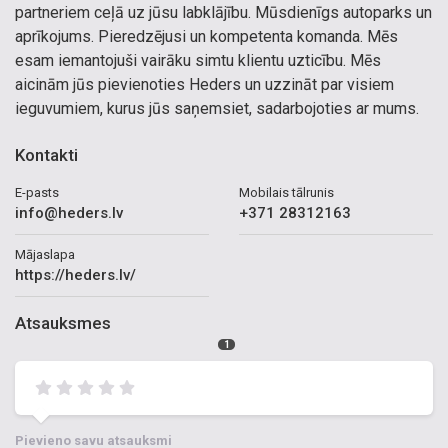
partneriem ceļā uz jūsu labklājību. Mūsdienīgs autoparks un
aprīkojums. Pieredzējusi un kompetenta komanda. Mēs
esam iemantojuši vairāku simtu klientu uzticību. Mēs
aicinām jūs pievienoties Heders un uzzināt par visiem
ieguvumiem, kurus jūs saņemsiet, sadarbojoties ar mums.
Kontakti
E-pasts
Mobilais tālrunis
info@heders.lv
+371 28312163
Mājaslapa
https://heders.lv/
Atsauksmes
1
Pievieno savu atsauksmi