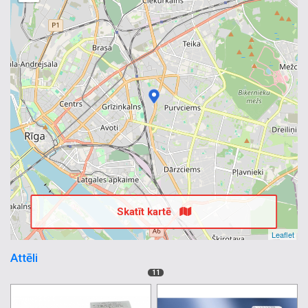
Skatīt kartē
Leaflet
Attēli
11