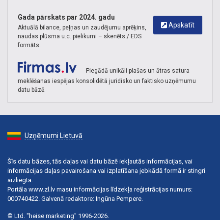
Gada pārskats par 2024. gadu
Apskatīt
Aktuālā bilance, peļņas un zaudējumu aprēķins,
naudas plūsma u.c. pielikumi – skenēts / EDS
formāts.
Piegādā unikāli plašas un ātras satura
meklēšanas iespējas konsolidētā juridisko un faktisko uzņēmumu
datu bāzē.
Uzņēmumi Lietuvā
Šīs datu bāzes, tās daļas vai datu bāzē iekļautās informācijas, vai
informācijas daļas pavairošana vai izplatīšana jebkādā formā ir stingri
aizliegta.
Portāla www.zl.lv masu informācijas līdzekļa reģistrācijas numurs:
000740422. Galvenā redaktore: Ingūna Pempere.
© Ltd. "heise marketing" 1996-2026.