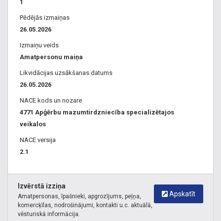
1
Pēdējās izmaiņas
26.05.2026
Izmaiņu veids
Amatpersonu maiņa
Likvidācijas uzsākšanas datums
26.05.2026
NACE kods un nozare
4771 Apģērbu mazumtirdzniecība specializētajos
veikalos
NACE versija
2.1
Izvērstā izziņa
Apskatīt
Amatpersonas, īpašnieki, apgrozījums, peļņa,
komercķīlas, nodrošinājumi, kontakti u.c. aktuālā,
vēsturiskā informācija.