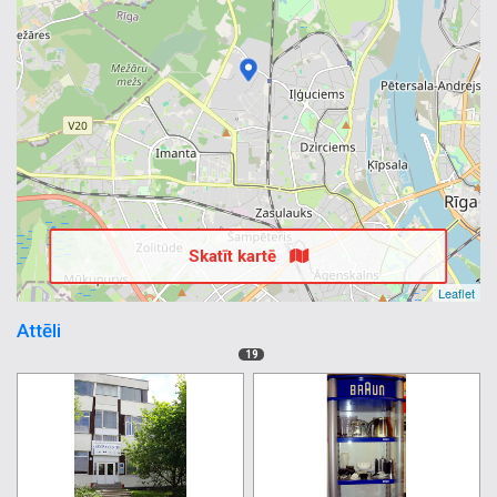
Skatīt kartē
Leaflet
Attēli
19