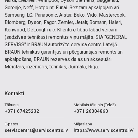
Nardi, Liebherr, Whirlpool, Dyson Siemens, Gaggenau,
Gorenje, Neff, Hotpoint, Funai. Bez tam apkalpojam arī
Samsung, LG, Panasonic, Aistar, Beko, Vido, Mastercook,
Blomberg, Dyson, Fagor, Zemler, Jetair, Bomann, Haieri,
Kenwood, DeLonghi u.c. Klientu ērtības labad veicam
(sadzīves tehnikas) remontus viņu mājās. SIA "GENERAL
SERVISS" ir BRAUN autorizēts servisa centrs Latvijā.
BRAUN tehnikas garantijas un pēcgarantijas remonts un
apkalpošana, BRAUN rezerves daļas un aksesuāri.
Meistars, inženieris, tehniķis, Jūrmalā, Rīgā.
Kontakti
Tālrunis
Mobilais tālrunis (Tele2)
+371 67425232
+371 26304860
E-pasts
Mājaslapa
serviscentrs@serviscentrs.lv
https://www.serviscentrs.lv/