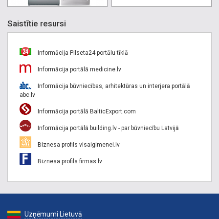
Saistītie resursi
Informācija Pilseta24 portālu tīklā
Informācija portālā medicine.lv
Informācija būvniecības, arhitektūras un interjera portālā
abc.lv
Informācija portālā BalticExport.com
Informācija portālā building.lv - par būvniecību Latvijā
Biznesa profils visaigimenei.lv
Biznesa profils firmas.lv
Uzņēmumi Lietuvā