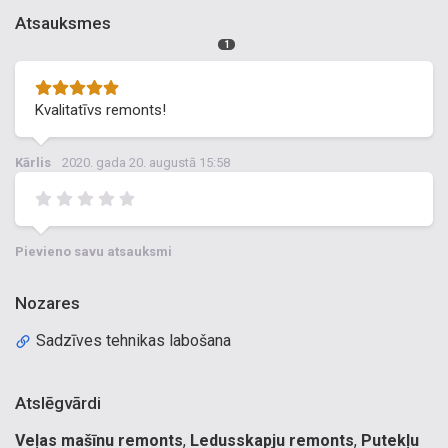
Atsauksmes
1
Kvalitatīvs remonts!
Kārlis
2020. gada 20. augustā 15:58
Pievieno savu atsauksmi
Nozares
Sadzīves tehnikas labošana
Atslēgvārdi
Veļas mašīnu remonts
,
Ledusskapju remonts
,
Putekļu