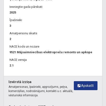
mazgājamo mašīnu remonts, televizoru remonts, labošana,
Biroja un datortehnikas apkalpošana, datortehnikas
Iesniegtie gada pārskati
apkalpošana, datoru remonts, datoru komplektēšana, datoru
2025
profilakse, Samsung.
Īpašnieki
3
Veļas mašīnu remonts Imanta
,
Ledusskapju remonts Imanta
,
Putekļu sūcēju remonts Imanta
,
Sadzīves tehnikas remonts
Amatpersonu skaits
Imanta
,
Veļas mašīnu remonts Jūrmala Imanta
2
NACE kods un nozare
9521 Mājsaimniecības elektropreču remonts un apkope
NACE versija
2.1
Izvērstā izziņa
Apskatīt
Amatpersonas, īpašnieki, apgrozījums, peļņa,
komercķīlas, nodrošinājumi, kontakti u.c. aktuālā,
vēsturiskā informācija.