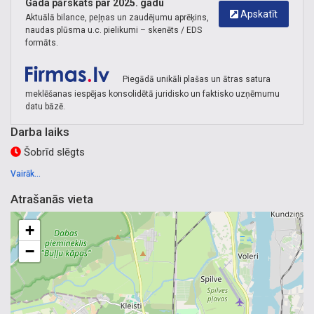
Gada pārskats par 2025. gadu
Apskatīt
Aktuālā bilance, peļņas un zaudējumu aprēķins,
naudas plūsma u.c. pielikumi – skenēts / EDS
formāts.
Piegādā unikāli plašas un ātras satura
meklēšanas iespējas konsolidētā juridisko un faktisko uzņēmumu
datu bāzē.
Darba laiks
Šobrīd slēgts
Vairāk...
Atrašanās vieta
+
−