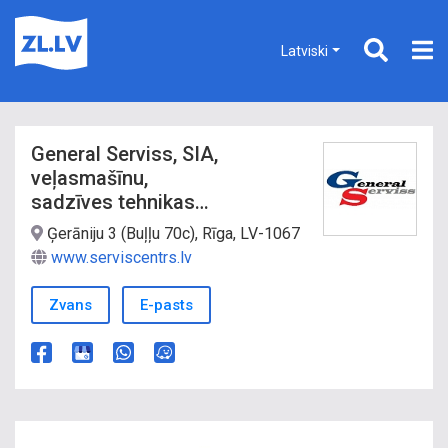
Latviski
General Serviss, SIA,
veļasmašīnu,
sadzīves tehnikas
remonts, visa Latvija
Ģerāniju 3 (Buļļu 70c), Rīga, LV-1067
www.serviscentrs.lv
Zvans
E-pasts