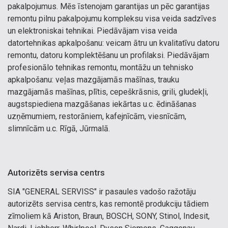
pakalpojumus. Mēs īstenojam garantijas un pēc garantijas
remontu pilnu pakalpojumu kompleksu visa veida sadzīves
un elektroniskai tehnikai. Piedāvājam visa veida
datortehnikas apkalpošanu: veicam ātru un kvalitatīvu datoru
remontu, datoru komplektēšanu un profilaksi. Piedāvājam
profesionālo tehnikas remontu, montāžu un tehnisko
apkalpošanu: veļas mazgājamās mašīnas, trauku
mazgājamās mašīnas, plītis, cepeškrāsnis, grili, gludekļi,
augstspiediena mazgāšanas iekārtas u.c. ēdināšanas
uzņēmumiem, restorāniem, kafejnīcām, viesnīcām,
slimnīcām u.c. Rīgā, Jūrmalā.
Autorizēts servisa centrs
SIA "GENERAL SERVISS" ir pasaules vadošo ražotāju
autorizēts servisa centrs, kas remontē produkciju tādiem
zīmoliem kā Ariston, Braun, BOSCH, SONY, Stinol, Indesit,