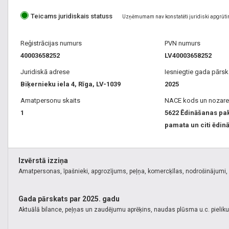
Teicams juridiskais statuss
Uzņēmumam nav konstatēti juridiski apgrūti
Reģistrācijas numurs
PVN numurs
40003658252
LV40003658252
Juridiskā adrese
Iesniegtie gada pārsk
Biķernieku iela 4, Rīga, LV-1039
2025
Amatpersonu skaits
NACE kods un nozare
1
5622 Ēdināšanas pa
pamata un citi ēdi
Izvērstā izziņa
Amatpersonas, īpašnieki, apgrozījums, peļņa, komercķīlas, nodrošinājumi, k
Gada pārskats par 2025. gadu
Aktuālā bilance, peļņas un zaudējumu aprēķins, naudas plūsma u.c. pielik