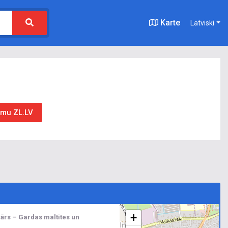
Karte
Latviski
umu ZL.LV
+
ārs – Gardas maltītes un