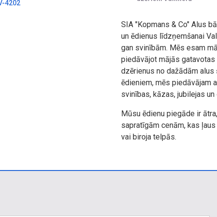
LV-4202
SIA "Kopmans & Co" Alus bā
un ēdienus līdzņemšanai Valm
gan svinībām. Mēs esam mājī
piedāvājot mājās gatavotas m
dzērienus no dažādām alus 
ēdieniem, mēs piedāvājam arī
svinības, kāzas, jubilejas u
Mūsu ēdienu piegāde ir ātra,
sapratīgām cenām, kas ļaus 
vai biroja telpās.