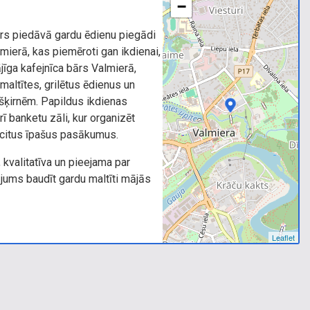
−
rs piedāvā gardu ēdienu piegādi
ierā, kas piemēroti gan ikdienai,
ga kafejnīca bārs Valmierā,
altītes, grilētus ēdienus un
šķirnēm. Papildus ikdienas
 banketu zāli, kur organizēt
n citus īpašus pasākumus.
 kvalitatīva un pieejama par
jums baudīt gardu maltīti mājās
Leaflet