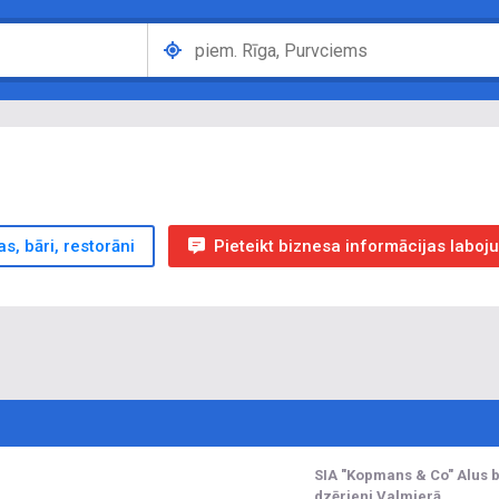
s, bāri, restorāni
Pieteikt biznesa informācijas laboj
SIA "Kopmans & Co" Alus b
dzērieni Valmierā