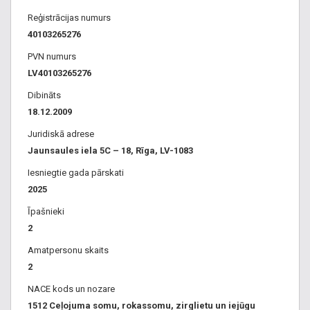
Reģistrācijas numurs
40103265276
PVN numurs
LV40103265276
Dibināts
18.12.2009
Juridiskā adrese
Jaunsaules iela 5C – 18, Rīga, LV-1083
Iesniegtie gada pārskati
2025
Īpašnieki
2
Amatpersonu skaits
2
NACE kods un nozare
1512 Ceļojuma somu, rokassomu, zirglietu un iejūgu