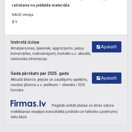
ražošana no jebkāda materiāla
NACE versija
2.1
Izvērstā izziņa
Apskatīt
Amatpersonas, īpašnieki, apgrozījums, peļņa,
komercķīlas, nodrošinājumi, kontakti u.c. aktuālā,
vēsturiskā informācija.
Gada pārskats par 2025. gadu
Apskatīt
Aktuālā bilance, peļņas un zaudējumu aprēķins,
naudas plūsma u.c. pielikumi – skenēts / EDS
formāts.
Piegādā unikāli plašas un ātras satura
meklēšanas iespējas konsolidētā juridisko un faktisko uzņēmumu
datu bāzē.