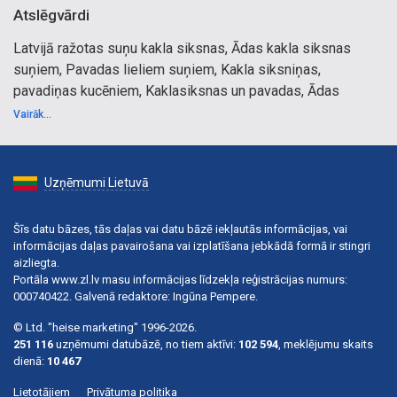
Atslēgvārdi
Latvijā ražotas suņu kakla siksnas, Ādas kakla siksnas
suņiem, Pavadas lieliem suņiem, Kakla siksniņas,
pavadiņas kucēniem, Kaklasiksnas un pavadas, Ādas
uzpurņi, Dresūras kakla siksnas, Kaklasiksnas Svarovski,
Vairāk...
Neilona izstrādājumi, Somiņas un turētāji, Metāla kakla
siksna, Aksesuāri mājdzīvniekiem, Zoopreces, Zoopreces
internetā, Internetveikals, internetveikali, Neilona
Uzņēmumi Lietuvā
izstrādājumi, Somiņas.
Šīs datu bāzes, tās daļas vai datu bāzē iekļautās informācijas, vai
informācijas daļas pavairošana vai izplatīšana jebkādā formā ir stingri
aizliegta.
Portāla www.zl.lv masu informācijas līdzekļa reģistrācijas numurs:
000740422. Galvenā redaktore: Ingūna Pempere.
© Ltd. "heise marketing" 1996-2026.
251 116
uzņēmumi datubāzē, no tiem aktīvi:
102 594
, meklējumu skaits
dienā:
10 467
Lietotājiem
Privātuma politika