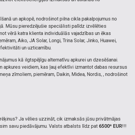
īšanā un apkopē, nodrošinot pilna cikla pakalpojumus no
ā. Mūsu pieredzējušie speciālisti palīdz izvēlēties
ot vērā katra klienta individuālās vajadzības un ēkas
ēram, Aiko, JA Solar, Longi, Trina Solar, Jinko, Huawei,
fektivitāti un uzticamību.
nājumus kā ilgtspējīgu alternatīvu apkurei un dzesēšanai.
 apkures veidiem, kas ļauj efektīvi izmantot dabas resursus
meņa zīmoliem, piemēram, Daikin, Midea, Nordis, , nodrošinot
 rēķinus? Ja vēlies uzzināt, cik izmaksās jūsu privātmājas
osim savu piedāvājumu. Valsts atbalsts līdz pat
6500* EUR
!!!