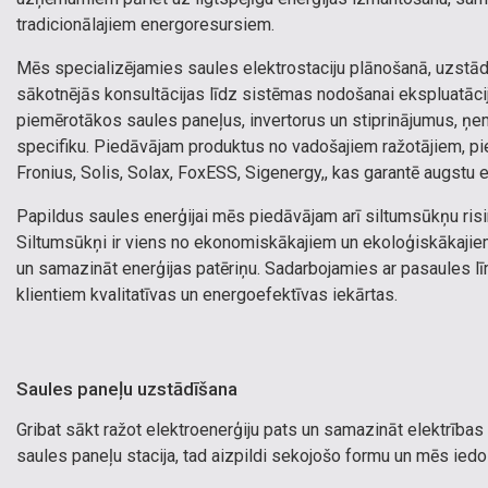
tradicionālajiem energoresursiem.
Mēs specializējamies saules elektrostaciju plānošanā, uzstād
sākotnējās konsultācijas līdz sistēmas nodošanai ekspluatācij
piemērotākos saules paneļus, invertorus un stiprinājumus, ņem
specifiku. Piedāvājam produktus no vadošajiem ražotājiem, piem
Fronius, Solis, Solax, FoxESS, Sigenergy,, kas garantē augstu e
Papildus saules enerģijai mēs piedāvājam arī siltumsūkņu risi
Siltumsūkņi ir viens no ekonomiskākajiem un ekoloģiskākajiem
un samazināt enerģijas patēriņu. Sadarbojamies ar pasaules lī
klientiem kvalitatīvas un energoefektīvas iekārtas.
Saules paneļu uzstādīšana
Gribat sākt ražot elektroenerģiju pats un samazināt elektrības
saules paneļu stacija, tad aizpildi sekojošo formu un mēs ied