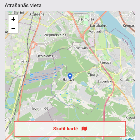
Atrašanās vieta
+
−
Skatīt kartē
Leaflet