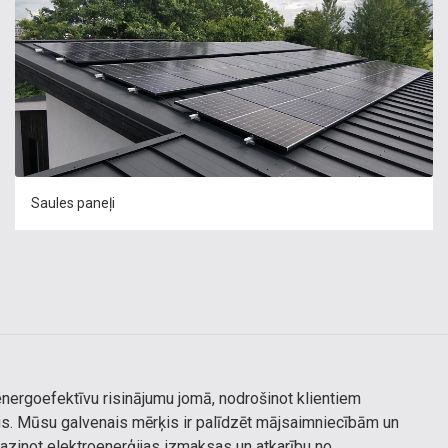
Saules paneļi
energoefektīvu risinājumu jomā, nodrošinot klientiem
s. Mūsu galvenais mērķis ir palīdzēt mājsaimniecībām un
azinot elektroenerģijas izmaksas un atkarību no