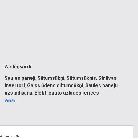
Atslēgvārdi
Saules paneļi
,
Siltumsūkņi
,
Siltumsūknis
,
Strāvas
invertori
,
Gaiss ūdens siltumsūkņi
,
Saules paneļu
uzstādīšana
,
Elektroauto uzlādes ierīces
.
Siltumsūkņu tirdzniecība, siltumsūkņi, sultumsūkņu
Vairāk...
uzstādīšana, sultumsūkņu apkope, saules elektrostaciju
uzstādīšana, saules elektrostaciju projektēšana, elektriskie
mērījumi, saules paneļi, strāvas invertori, saules paneļu
stiprinājumi, elektroauto uzlādes ierīces, akumulatori,
gaiss-ūdens siltumsūkņi, hibrīdie invertori, on-grid strāvas
nājumi darbībai.