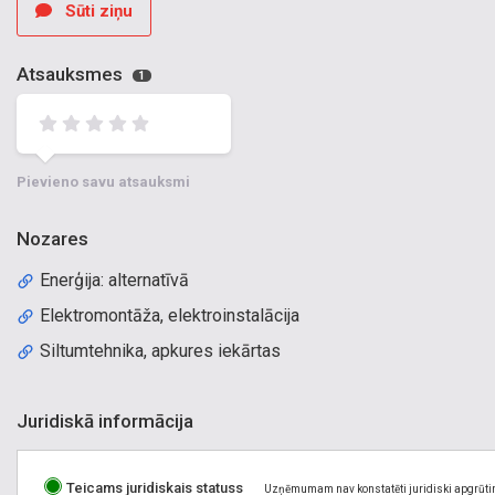
Sūti ziņu
Atsauksmes
1
Pievieno savu atsauksmi
Nozares
Enerģija: alternatīvā
Elektromontāža, elektroinstalācija
Siltumtehnika, apkures iekārtas
Juridiskā informācija
Teicams juridiskais statuss
Uzņēmumam nav konstatēti juridiski apgrūti