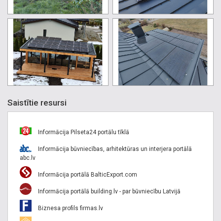
Saistītie resursi
Informācija Pilseta24 portālu tīklā
Informācija būvniecības, arhitektūras un interjera portālā
abc.lv
Informācija portālā BalticExport.com
Informācija portālā building.lv - par būvniecību Latvijā
Biznesa profils firmas.lv