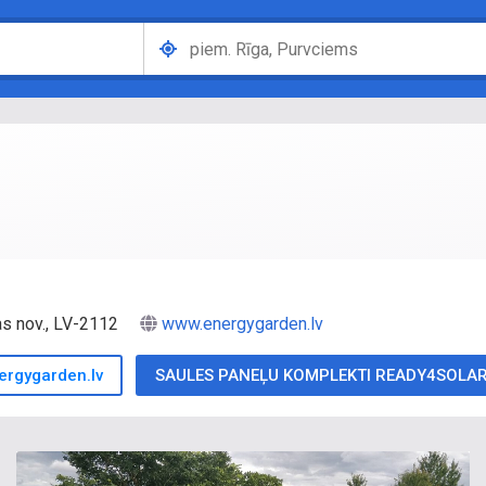
as nov., LV-2112
www.energygarden.lv
ergygarden.lv
SAULES PANEĻU KOMPLEKTI READY4SOLA