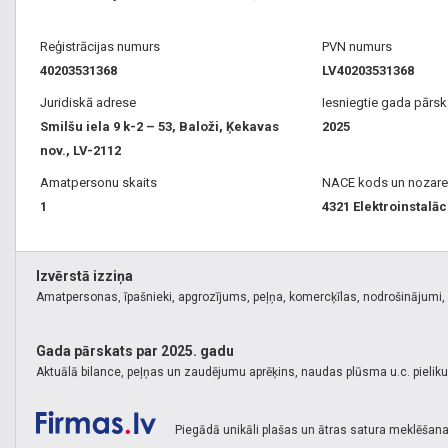
Reģistrācijas numurs
PVN numurs
40203531368
LV40203531368
Juridiskā adrese
Iesniegtie gada pārsk
Smilšu iela 9 k-2 – 53, Baloži, Ķekavas
2025
nov., LV-2112
Amatpersonu skaits
NACE kods un nozare
1
4321 Elektroinstalāc
Izvērstā izziņa
Amatpersonas, īpašnieki, apgrozījums, peļņa, komercķīlas, nodrošinājumi, k
Gada pārskats par 2025. gadu
Aktuālā bilance, peļņas un zaudējumu aprēķins, naudas plūsma u.c. pielik
Piegādā unikāli plašas un ātras satura meklēšana