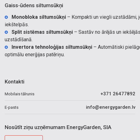
Gaiss-ūdens siltumsūkņi
Monobloka siltumsūkņi
– Kompakti un viegli uzstādāmi, j
iekštelpās.
Split sistēmas siltumsūkņi
– Sastāv no ārējās un iekšējās
uzstādīšanā.
Invertora tehnoloģijas siltumsūkņi
– Automātiski pielāgo
optimālu enerģijas patēriņu.
Kontakti
+371 26477892
Mobilais tālrunis
info@energygarden.lv
E-pasts
Nosūtīt ziņu uzņēmumam EnergyGarden, SIA