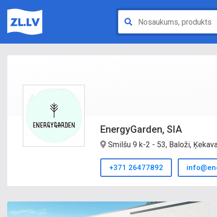
EnergyGarden, SIA
Smilšu 9 k-2 - 53, Baloži, Ķekav
+371 26477892
info@en