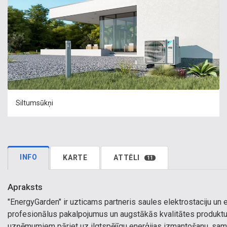
Siltumsūkņi
INFO
KARTE
ATTĒLI
11
Apraksts
"EnergyGarden" ir uzticams partneris saules elektrostaciju un 
profesionālus pakalpojumus un augstākās kvalitātes produktu
uzņēmumiem pāriet uz ilgtspējīgu enerģijas izmantošanu, sam