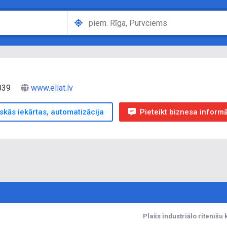
1039
www.ellat.lv
skās iekārtas, automatizācija
Pieteikt biznesa inform
Plašs industriālo ritenīš