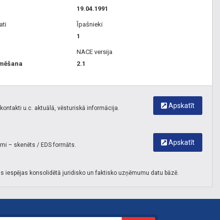
19.04.1991
ati
Īpašnieki
1
NACE versija
mmēšana
2.1
Apskatīt
ontakti u.c. aktuālā, vēsturiskā informācija.
Apskatīt
umi – skenēts / EDS formāts.
s iespējas konsolidētā juridisko un faktisko uzņēmumu datu bāzē.