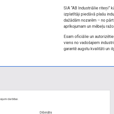
SIA “AB Industriālie riteņi” 
izplatītāji piedāvā plašu indu
dažādām nozarēm – no pārtik
aprīkojumam un mēbeļu ražo
Esam oficiālie un autorizētie 
viens no vadošajiem industri
garantē augstu kvalitāti un 
nājumi darbībai.
Dibināts