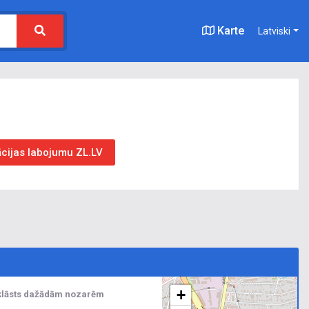
Karte
Latviski
ācijas labojumu ZL.LV
+
u klāsts dažādām nozarēm