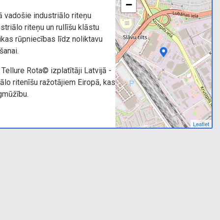
−
kā vadošie industriālo riteņu
striālo riteņu un rullīšu klāstu
as rūpniecības līdz noliktavu
šanai.
Tellure Rota© izplatītāji Latvijā -
ālo ritenīšu ražotājiem Eiropā, kas
ilgmūžību.
Leaflet