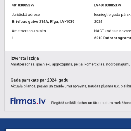
40103005379
LV40103005379
Juridiskā adrese
Iesniegtie gada pārsk
Brīvības gatve 214A, Rīga, LV-1039
2024
Amatpersonu skaits
NACE kods un nozare
1
6210 Datorprogra
Izvērstā izziņa
Amatpersonas, īpašnieki, apgrozījums, peļņa, komercķīlas, nodrošinājumi, k
Gada pārskats par 2024. gadu
Aktuālā bilance, peļņas un zaudējumu aprēķins, naudas plūsma u.c. pielik
Piegādā unikāli plašas un ātras satura meklēšana