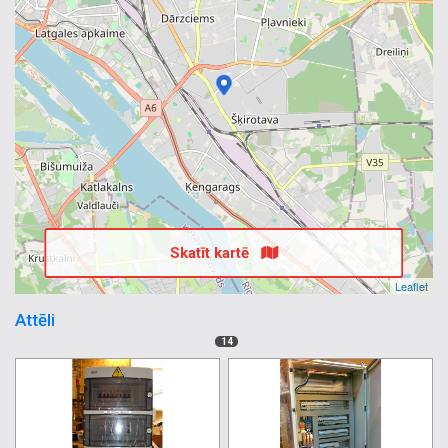
Skatīt kartē
Leaflet
Attēli
14