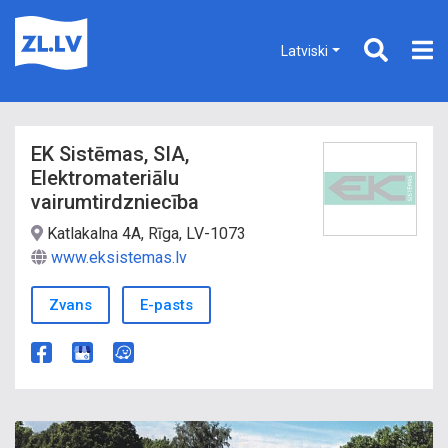
Latviski
EK Sistēmas, SIA,
Elektromateriālu
vairumtirdzniecība
Katlakalna 4A, Rīga, LV-1073
www.eksistemas.lv
Zvans
E-pasts