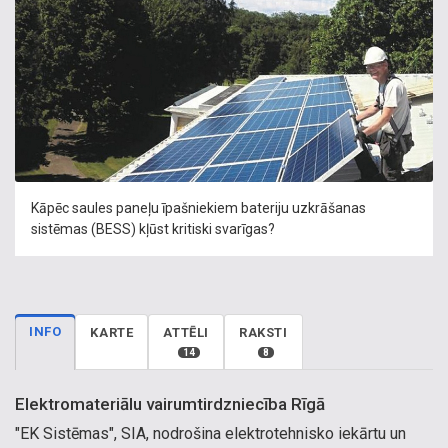
Kāpēc saules paneļu īpašniekiem bateriju uzkrāšanas
sistēmas (BESS) kļūst kritiski svarīgas?
INFO
KARTE
ATTĒLI
RAKSTI
14
8
Elektromateriālu vairumtirdzniecība Rīgā
"EK Sistēmas", SIA, nodrošina elektrotehnisko iekārtu un