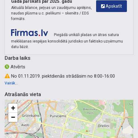
Gada pārskats par 2025. gadu
Apskatīt
Aktuālā bilance, peļņas un zaudējumu aprēķins,
naudas plūsma u.c. pielikumi – skenēts / EDS
formāts.
Piegādā unikāli plašas un ātras satura
meklēšanas iespējas konsolidētā juridisko un faktisko uzņēmumu
datu bāzē.
Darba laiks
Atvērts
No 01.11.2019. piektdienās strādāsim no 8:00-16:00
Vairāk...
Atrašanās vieta
+
−