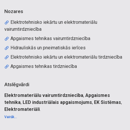
Nozares
Elektrotehnisko iekārtu un elektromateriālu
vairumtirdzniecība
Apgaismes tehnikas vairumtirdzniecība
Hidrauliskās un pneimatiskās ierīces
Elektrotehnisko iekārtu un elektromateriālu tirdzniecība
Apgaismes tehnikas tirdzniecība
Atslēgvārdi
Elektromateriālu vairumtirdzniecība
,
Apgaismes
tehnika
,
LED industriālais apgaismojums
,
EK Sistēmas
,
Elektromateriāli
.
Elektromateriāli, elektrosadales palaidēji, releji,
Vairāk...
projektēšana, spuldzes, automāti, slēdži, rozetes, ēku