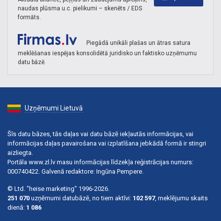
naudas plūsma u.c. pielikumi – skenēts / EDS
formāts.
Piegādā unikāli plašas un ātras satura
meklēšanas iespējas konsolidētā juridisko un faktisko uzņēmumu
datu bāzē.
Uzņēmumi Lietuvā
Šīs datu bāzes, tās daļas vai datu bāzē iekļautās informācijas, vai
informācijas daļas pavairošana vai izplatīšana jebkādā formā ir stingri
aizliegta.
Portāla www.zl.lv masu informācijas līdzekļa reģistrācijas numurs:
000740422. Galvenā redaktore: Ingūna Pempere.
© Ltd. "heise marketing" 1996-2026.
251 070
uzņēmumi datubāzē, no tiem aktīvi:
102 597
, meklējumu skaits
dienā:
1 086