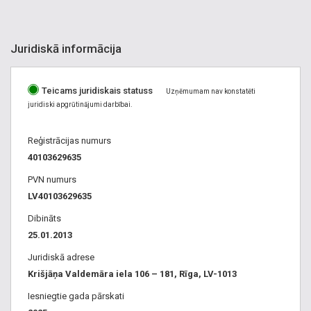
Juridiskā informācija
Teicams juridiskais statuss
Uzņēmumam nav konstatēti
juridiski apgrūtinājumi darbībai.
Reģistrācijas numurs
40103629635
PVN numurs
LV40103629635
Dibināts
25.01.2013
Juridiskā adrese
Krišjāņa Valdemāra iela 106 – 181, Rīga, LV-1013
Iesniegtie gada pārskati