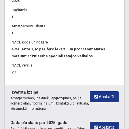
2025
Īpašnieki
1
Amatpersonu skaits
1
NACE kods un nozare
4741 Datoru, to perifēro iekārtu un programmatūras
mazumtirdzniecība specializētajos veikalos
NACE versija
2.1
Izvērstā izziņa
Apskatīt
Amatpersonas, īpašnieki, apgrozījums, peļņa,
komercķīlas, nodrošinājumi, kontakti u.c. aktuālā,
vēsturiskā informācija.
Gada pārskats par 2025. gadu
Apskatīt
Aktuālā bilance, peļņas un zaudējumu aprēķins,