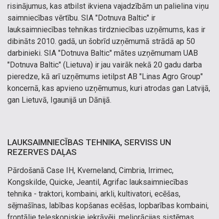
risinājumus, kas atbilst ikviena vajadzībām un palielina viņu
saimniecības vērtību. SIA "Dotnuva Baltic" ir
lauksaimniecības tehnikas tirdzniecības uzņēmums, kas ir
dibināts 2010. gadā, un šobrīd uzņēmumā strādā ap 50
darbinieki. SIA "Dotnuva Baltic" mātes uzņēmumam UAB
"Dotnuva Baltic" (Lietuva) ir jau vairāk nekā 20 gadu darba
pieredze, kā arī uzņēmums ietilpst AB "Linas Agro Group"
koncernā, kas apvieno uzņēmumus, kuri atrodas gan Latvijā,
gan Lietuvā, Igaunijā un Dānijā.
LAUKSAIMNIECĪBAS TEHNIKA, SERVISS UN
REZERVES DAĻAS
Pārdošanā Case IH, Kverneland, Cimbria, Irrimec,
Kongskilde, Quicke, Jeantil, Agrifac lauksaimniecības
tehnika - traktori, kombaini, arkli, kultivatori, ecēšas,
sējmašīnas, labības kopšanas ecēšas, lopbarības kombaini,
frontālie teleskopiskie iekrāvēji, meliorācijas sistēmas,