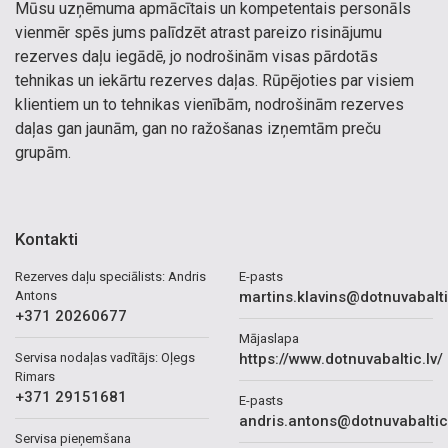
Mūsu uzņēmuma apmācītais un kompetentais personāls
vienmēr spēs jums palīdzēt atrast pareizo risinājumu
rezerves daļu iegādē, jo nodrošinām visas pārdotās
tehnikas un iekārtu rezerves daļas. Rūpējoties par visiem
klientiem un to tehnikas vienībām, nodrošinām rezerves
daļas gan jaunām, gan no ražošanas izņemtām preču
grupām.
Kontakti
Rezerves daļu speciālists: Andris
E-pasts
Antons
martins.klavins@dotnuvabalti
+371 20260677
Mājaslapa
Servisa nodaļas vadītājs: Oļegs
https://www.dotnuvabaltic.lv/
Rimars
+371 29151681
E-pasts
andris.antons@dotnuvabaltic
Servisa pieņemšana