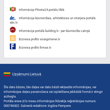
Informācija Pilseta24 portālu tīklā
Informācija būvniecības, arhitektūras un interjera portālā
abc.lv
Informācija portālā building.lv - par būvniecību Latvijā
Biznesa profils visaigimenei.lv
Biznesa profils firmas.lv
Uzņēmumi Lietuvā
Šīs datu bāzes, tās daļas vai datu bāzē iekļautās informācijas, vai
informācijas daļas pavairošana vai izplatīšana jebkādā formā ir stingri
aizliegta.
Portāla www.zl.lv masu informācijas līdzekļa reģistrācijas numurs:
000740422. Galvenā redaktore: Ingūna Pempere.