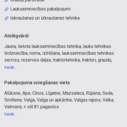
Lauksaimniecības pakalpojumi
Iekraušanas un izkraušanas tehnika
Atslēgvārdi
Jauna, lietota lauksaimniecības tehnika, lauku tehnikas
tirdzniecība, noma, izīrēšana, lauksaimniecības tehnikas
serviss, rezerves daļas, traktortehnika, traktori, graudu,
labības kombaini, augsnes apstrādes tehnika, lopbarības
Vairāk...
sagatavošanas tehnika, miglotāji, sējmašīnas, pļaušanas
tehnika, piekabes un puspiekabes, minerālmēslu
Pakalpojuma sniegšanas vieta
izkliedētāji, dīzeļdegvielas uzglabāšanas tvertnes, koksnes
Alūksne, Ape, Cēsis, Līgatne, Mazsalaca, Rūjiena, Seda,
šķeldošanas iekārtas, lopkopības iekārtas, graudu
Smiltene, Valga, Valga un apkārtne, Valgas rajons, Valka,
pirmapstrādes iekārtas. Lauksaimniecības tehnika
Valmiera, + vēl 81 pagastos
Valmierā, Rūjienā, Mazsalacā, Cēsīs, Smiltenē, Siguldā.
Oficiālais CASE IH traktortehnikas, kombainu, pārstāvis
Vairāk...
Latvijā un Igaunijā. Traktoru tirdzniecība, oriģinālās rezerves