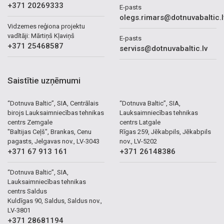
+371 20269333
E-pasts
olegs.rimars@dotnuvabaltic.l
Vidzemes reģiona projektu
vadītāji: Mārtiņš Kļaviņš
E-pasts
+371 25468587
serviss@dotnuvabaltic.lv
Saistītie uzņēmumi
“Dotnuva Baltic”, SIA, Centrālais
“Dotnuva Baltic”, SIA,
birojs Lauksaimniecības tehnikas
Lauksaimniecības tehnikas
centrs Zemgale
centrs Latgale
"Baltijas Ceļš", Brankas, Cenu
Rīgas 259, Jēkabpils, Jēkabpils
pagasts, Jelgavas nov., LV-3043
nov., LV-5202
+371 67 913 161
+371 26148386
“Dotnuva Baltic”, SIA,
Lauksaimniecības tehnikas
centrs Saldus
Kuldīgas 90, Saldus, Saldus nov.,
LV-3801
+371 28681194