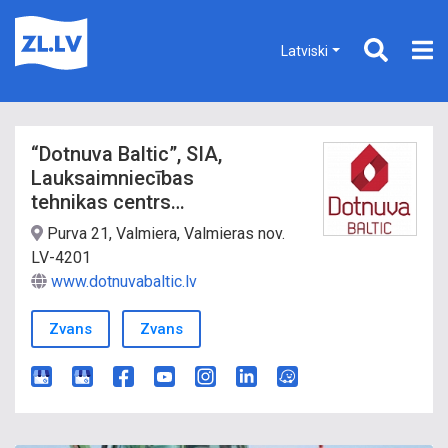
Latviski
“Dotnuva Baltic”, SIA,
Lauksaimniecības
tehnikas centrs
Vidzeme
Purva 21, Valmiera, Valmieras nov.
LV-4201
www.dotnuvabaltic.lv
Zvans
Zvans