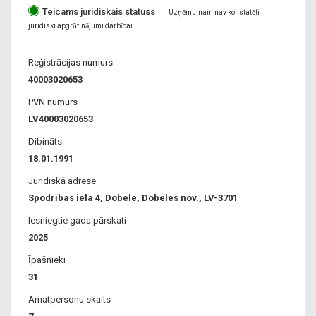
Teicams juridiskais statuss
Uzņēmumam nav konstatēti
juridiski apgrūtinājumi darbībai.
Reģistrācijas numurs
40003020653
PVN numurs
LV40003020653
Dibināts
18.01.1991
Juridiskā adrese
Spodrības iela 4, Dobele, Dobeles nov., LV-3701
Iesniegtie gada pārskati
2025
Īpašnieki
31
Amatpersonu skaits