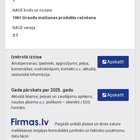
7
NACE kods un nozare
1061 Graudu malšanas produktu ražošana
NACE versija
2.1
Izvērstā izziņa
Apskatīt
Amatpersonas, īpašnieki, apgrozījums, peļņa,
komercķīlas, nodrošinājumi, kontakti u.c. aktuālā,
vēsturiskā informācija.
Gada pārskats par 2025. gadu
Apskatīt
Aktuālā bilance, peļņas un zaudējumu aprēķins,
naudas plūsma u.c. pielikumi – skenēts / EDS
formāts.
Piegādā unikāli plašas un ātras satura
meklēšanas iespējas konsolidētā juridisko un faktisko uzņēmumu
datu bāzē.