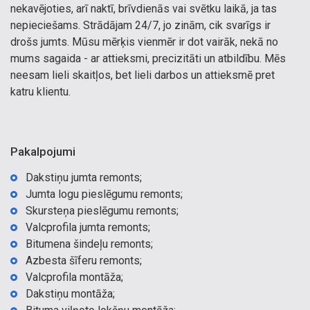
nekavējoties, arī naktī, brīvdienās vai svētku laikā, ja tas
nepieciešams. Strādājam 24/7, jo zinām, cik svarīgs ir
drošs jumts. Mūsu mērķis vienmēr ir dot vairāk, nekā no
mums sagaida - ar attieksmi, precizitāti un atbildību. Mēs
neesam lieli skaitļos, bet lieli darbos un attieksmē pret
katru klientu.
Pakalpojumi
Dakstiņu jumta remonts;
Jumta logu pieslēgumu remonts;
Skursteņa pieslēgumu remonts;
Valcprofila jumta remonts;
Bitumena šindeļu remonts;
Azbesta šīferu remonts;
Valcprofila montāža;
Dakstiņu montāža;