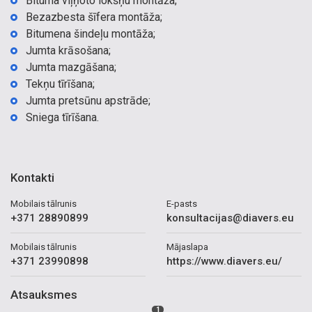
Bituma viļņoto lokšņu montāža;
Bezazbesta šīfera montāža;
Bitumena šindeļu montāža;
Jumta krāsošana;
Jumta mazgāšana;
Tekņu tīrīšana;
Jumta pretsūnu apstrāde;
Sniega tīrīšana.
Kontakti
Mobilais tālrunis
E-pasts
+371 28890899
konsultacijas@diavers.eu
Mobilais tālrunis
Mājaslapa
+371 23990898
https://www.diavers.eu/
Atsauksmes
1