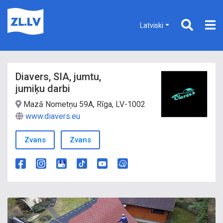
Latviski
Diavers, SIA, jumtu,
jumiķu darbi
Mazā Nometņu 59A, Rīga, LV-1002
www.diavers.eu
Zvans
Zvans