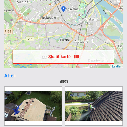
Skatīt kartē
Leaflet
Attēli
126