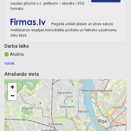
naudas plūsma u.c. pielikumi – skenēts / EDS
formāts.
Piegādā unikāli plašas un ātras satura
meklēšanas iespējas konsolidētā juridisko un faktisko uzņēmumu
datu bāzē.
Darba laiks
Atvērts
Vairāk...
Atrašanās vieta
+
−