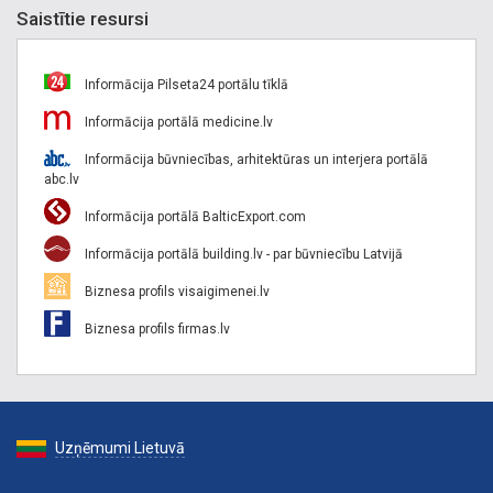
Saistītie resursi
Informācija Pilseta24 portālu tīklā
Informācija portālā medicine.lv
Informācija būvniecības, arhitektūras un interjera portālā
abc.lv
Informācija portālā BalticExport.com
Informācija portālā building.lv - par būvniecību Latvijā
Biznesa profils visaigimenei.lv
Biznesa profils firmas.lv
Uzņēmumi Lietuvā