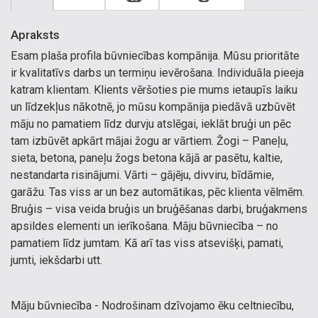
Apraksts
Esam plaša profila būvniecības kompānija. Mūsu prioritāte
ir kvalitatīvs darbs un termiņu ievērošana. Individuāla pieeja
katram klientam. Klients vēršoties pie mums ietaupīs laiku
un līdzekļus nākotnē, jo mūsu kompānija piedāvā uzbūvēt
māju no pamatiem līdz durvju atslēgai, ieklāt bruģi un pēc
tam izbūvēt apkārt mājai žogu ar vārtiem. Žogi – Paneļu,
sieta, betona, paneļu žogs betona kājā ar pasētu, kaltie,
nestandarta risinājumi. Vārti – gājēju, divviru, bīdāmie,
garāžu. Tas viss ar un bez automātikas, pēc klienta vēlmēm.
Bruģis – visa veida bruģis un bruģēšanas darbi, bruģakmens
apsildes elementi un ierīkošana. Māju būvniecība – no
pamatiem līdz jumtam. Kā arī tas viss atsevišķi, pamati,
jumti, iekšdarbi utt.
Māju būvniecība - Nodrošinam dzīvojamo ēku celtniecību,