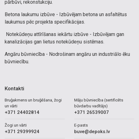
pārbūvi, rekonstukciju.
Betona laukumu izbūve - Izbūvējam betona un asfaltētus
laukumus pēc projekta specifikācijas.
Notekūdeņu attīrīšanas iekārtu izbūve - Izbūvējam gan
kanalizācijas gan lietus notekūdeņu sistēmas.
Angāru būvniecība - Nodrošinam angāru un industriālo ēku
būvniecību.
Kontakti
Bruģakmens un bruģēšana, žogi
Māju būvniecība (sertificēts
un vārti
būvdarbu vadītājs)
+371 24402814
+371 26539007
Žogi un vārti
E-pasts
+371 29399924
buve@depoks.lv