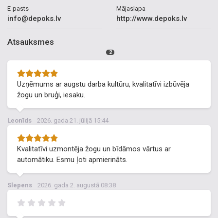
E-pasts
Mājaslapa
info@depoks.lv
http://www.depoks.lv
Atsauksmes
2
Uzņēmums ar augstu darba kultūru, kvalitatīvi izbūvēja
žogu un bruģi, iesaku.
Leonīds
2026. gada 21. jūlijā 15:44
Kvalitatīvi uzmontēja žogu un bīdāmos vārtus ar
automātiku. Esmu ļoti apmierināts.
Slepens
2026. gada 2. augustā 08:38