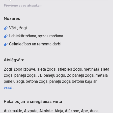
Pievieno savu atsauksmi
Nozares
Vārti, žogi
Labiekārtošana, apzaļumošana
Celtniecības un remonta darbi
Atslēgvārdi
Žogi: žoga izbūve, sieta žogs, stieples žogs, metinātā sieta
žogs, paneļu žogs, 3D paneļu žogs, 2d paneļu žogs, metāla
paneļu žogi, betona žogs, paneļu žogs betona kājā ar
pasētu, kaltie žogi, nestandarta žogu risinājumi, betona
Vairāk...
stabi, betona pasētas, koka žogs ar betona stabiem, koka
žogs ar metāla stabiem, visu veidu žoga un vārtu izbūve –
Pakalpojuma sniegšanas vieta
montāža, žoga pārbūve, žoga taisnošana. Vārti: gājēju vārti,
Aizkraukle, Aizpute, Aknīste, Aloja, Alūksne, Ape, Auce,
vienviru vārti, veramie vārti, divviru vārti, bīdāmie vārti,