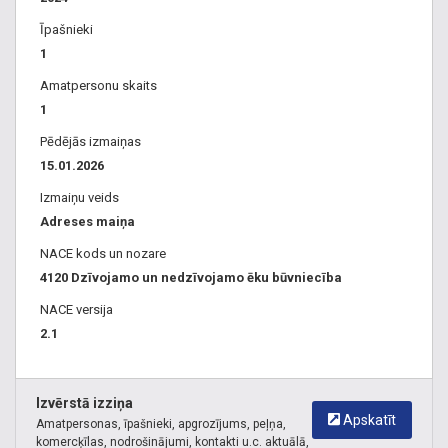
Īpašnieki
1
Amatpersonu skaits
1
Pēdējās izmaiņas
15.01.2026
Izmaiņu veids
Adreses maiņa
NACE kods un nozare
4120 Dzīvojamo un nedzīvojamo ēku būvniecība
NACE versija
2.1
Izvērstā izziņa
Apskatīt
Amatpersonas, īpašnieki, apgrozījums, peļņa,
komercķīlas, nodrošinājumi, kontakti u.c. aktuālā,