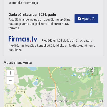
vēsturiskā informācija.
Gada pārskats par 2024. gadu
Apskatīt
Aktuālā bilance, peļņas un zaudējumu aprēķins,
naudas plūsma u.c. pielikumi – skenēts / EDS
formāts.
Piegādā unikāli plašas un ātras satura
meklēšanas iespējas konsolidētā juridisko un faktisko uzņēmumu
datu bāzē.
Atrašanās vieta
+
−