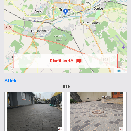
Skatīt kartē
Leaflet
Attēli
68