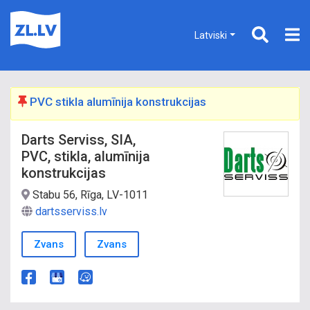
Latviski
PVC stikla alumīnija konstrukcijas
Darts Serviss, SIA,
PVC, stikla, alumīnija
konstrukcijas
Stabu 56, Rīga, LV-1011
dartsserviss.lv
Zvans
Zvans