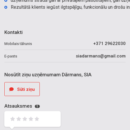
uzņēmums strādā gan ar privātajiem pasūtītājiem, gan u
Rezultātā klients iegūst ilgtspējīgu, funkcionālu un drošu in
Kontakti
+371 29622030
Mobilais tālrunis
siadarmans@gmail.com
E-pasts
Nosūtīt ziņu uzņēmumam Dārmans, SIA
Sūti ziņu
Atsauksmes
1