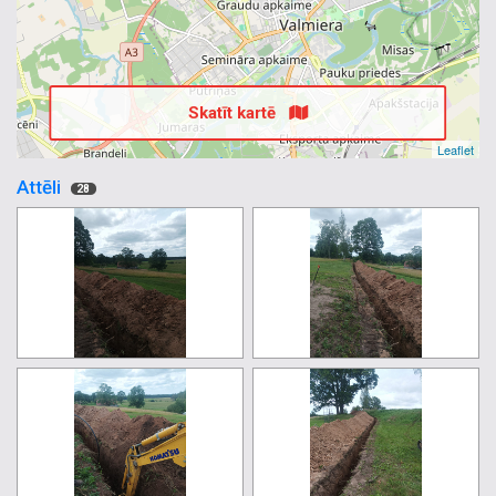
Skatīt kartē
Leaflet
Attēli
28