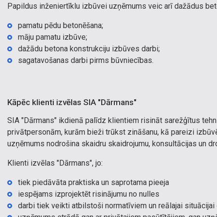
Papildus inženiertīklu izbūvei uzņēmums veic arī dažādus be
pamatu pēdu betonēšana;
māju pamatu izbūve;
dažādu betona konstrukciju izbūves darbi;
sagatavošanas darbi pirms būvniecības.
Kāpēc klienti izvēlas SIA "Dārmans"
SIA "Dārmans" ikdienā palīdz klientiem risināt sarežģītus tehnis
privātpersonām, kurām bieži trūkst zināšanu, kā pareizi izbūvē
uzņēmums nodrošina skaidru skaidrojumu, konsultācijas un dro
Klienti izvēlas "Dārmans", jo:
tiek piedāvāta praktiska un saprotama pieeja
iespējams izprojektēt risinājumu no nulles
darbi tiek veikti atbilstoši normatīviem un reālajai situācijai