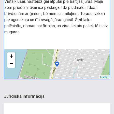
Vieta klusai, nesteidzīgai atpūtai pie Baltijas jūras. Māja
zem priedēm, tikai īsa pastaiga līdz pludmalei. Ideāli
brīvdienām ar ģimeni, bērniem un mīluļiem. Terase, vakari
pie ugunskura un rīti svaigā jūras gaisā. Šeit laiks
palēninās, domas sakārtojas, un viss liekais paliek tālu aiz
muguras.
+
−
Leaflet
Juridiskā informācija