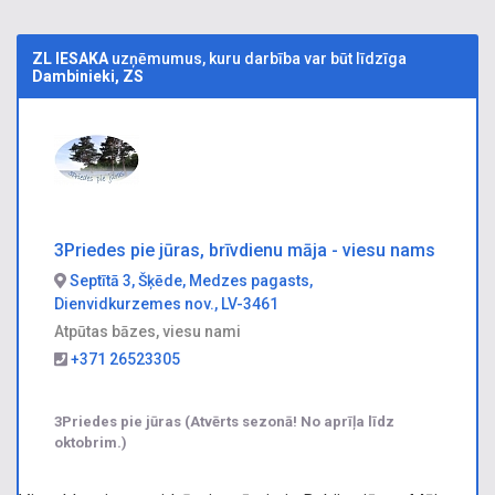
ZL IESAKA
uzņēmumus, kuru darbība var būt līdzīga
Dambinieki, ZS
3Priedes pie jūras, brīvdienu māja - viesu nams
Septītā 3, Šķēde, Medzes pagasts,
Dienvidkurzemes nov., LV-3461
Atpūtas bāzes, viesu nami
+371 26523305
3Priedes pie jūras (Atvērts sezonā! No aprīļa līdz
oktobrim.)