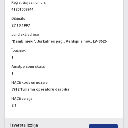
Reģistrācijas numurs
41201008944
Dibināts
27.10.1997
Juridiskā adrese
"Dambinieki", Jūrkalnes pag., Ventspils nov., LV-3626
Īpašnieki
1
Amatpersonu skaits
1
NACE kods un nozare
7912 Tūrisma operatoru darbība
NACE versija
2.1
Izvērstā izziņa