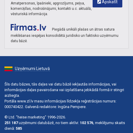
Apskatīt
Amatpersonas, īpašnieki, apgrozījums, peļņa,
komercķīlas, nodrošinājumi, kontakti u.c. aktuālā,
vēsturiskā informācija.
Piegādā unikāli plašas un ātras satura
meklēšanas iespējas konsolidētā juridisko un faktisko uzņēmumu
datu bāzē.
Uzņēmumi Lietuvā
Šīs datu bāzes, tās daļas vai datu bāzē iekļautās informācijas, vai
informācijas daļas pavairošana vai izplatīšana jebkādā formā ir stingri
aizliegta.
Portāla www.zl.lv masu informācijas līdzekļa reģistrācijas numurs:
000740422. Galvenā redaktore: Ingūna Pempere.
© Ltd. "heise marketing" 1996-2026.
251 187
uzņēmumi datubāzē, no tiem aktīvi:
102 576
, meklējumu skaits
dienā:
585