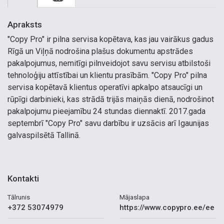
Apraksts
"Copy Pro" ir pilna servisa kopētava, kas jau vairākus gadus
Rīgā un Viļņā nodrošina plašus dokumentu apstrādes
pakalpojumus, nemitīgi pilnveidojot savu servisu atbilstoši
tehnoloģiju attīstībai un klientu prasībām. "Copy Pro" pilna
servisa kopētavā klientus operatīvi apkalpo atsaucīgi un
rūpīgi darbinieki, kas strādā trijās maiņās dienā, nodrošinot
pakalpojumu pieejamību 24 stundas diennaktī. 2017.gada
septembrī "Copy Pro" savu darbību ir uzsācis arī Igaunijas
galvaspilsētā Tallinā.
Kontakti
Tālrunis
Mājaslapa
+372 53074979
https://www.copypro.ee/ee