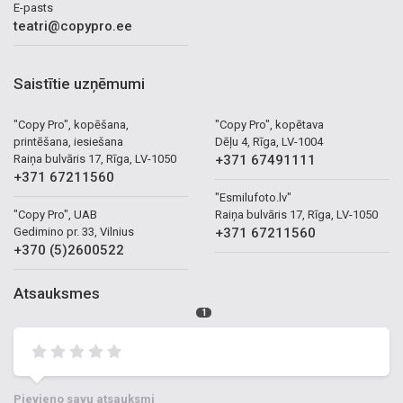
E-pasts
teatri@copypro.ee
Saistītie uzņēmumi
"Copy Pro", kopēšana,
"Copy Pro", kopētava
printēšana, iesiešana
Dēļu 4, Rīga, LV-1004
Raiņa bulvāris 17, Rīga, LV-1050
+371 67491111
+371 67211560
"Esmilufoto.lv"
"Copy Pro", UAB
Raiņa bulvāris 17, Rīga, LV-1050
Gedimino pr. 33, Vilnius
+371 67211560
+370 (5)2600522
Atsauksmes
1
Pievieno savu atsauksmi