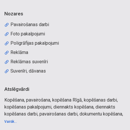
Nozares
Pavairošanas darbi
Foto pakalpojumi
Poligrāfijas pakalpojumi
Reklāma
Reklāmas suvenīri
Suvenīri, dāvanas
Atslēgvārdi
Kopēšana, pavairošana, kopēšana Rīgā, kopēšanas darbi,
kopēšanas pakalpojumi, diennakts kopēšana, diennakts
kopēšanas darbi, pavairošanas darbi, dokumentu kopēšana,
lielformāta kopēšana, lielformāta melnbaltā kopēšana,
Vairāk...
lielformāta krāsainā kopēšana, melnbaltā kopēšana,