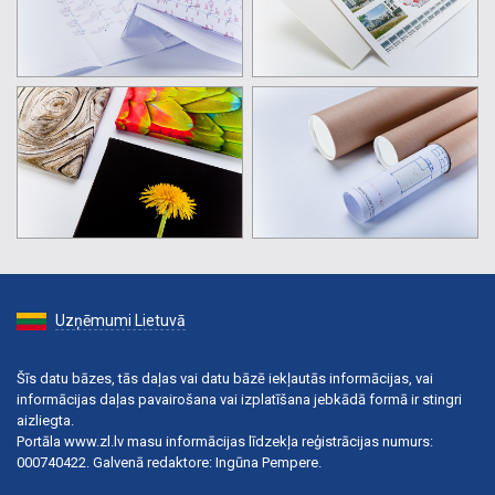
Uzņēmumi Lietuvā
Šīs datu bāzes, tās daļas vai datu bāzē iekļautās informācijas, vai
informācijas daļas pavairošana vai izplatīšana jebkādā formā ir stingri
aizliegta.
Portāla www.zl.lv masu informācijas līdzekļa reģistrācijas numurs:
000740422. Galvenā redaktore: Ingūna Pempere.