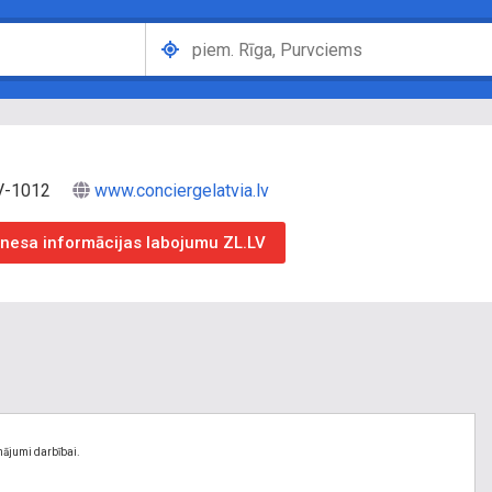
LV-1012
www.conciergelatvia.lv
iznesa informācijas labojumu ZL.LV
nājumi darbībai.