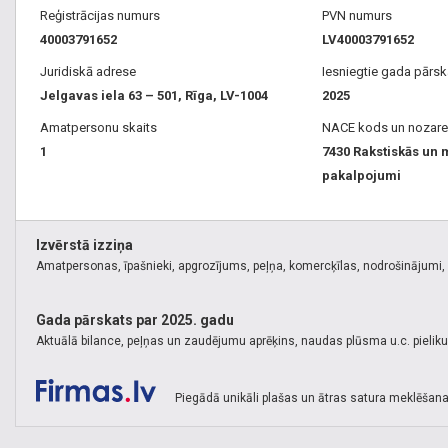
Reģistrācijas numurs
PVN numurs
40003791652
LV40003791652
Juridiskā adrese
Iesniegtie gada pārsk
Jelgavas iela 63 – 501, Rīga, LV-1004
2025
Amatpersonu skaits
NACE kods un nozare
1
7430 Rakstiskās un 
pakalpojumi
Izvērstā izziņa
Amatpersonas, īpašnieki, apgrozījums, peļņa, komercķīlas, nodrošinājumi, k
Gada pārskats par 2025. gadu
Aktuālā bilance, peļņas un zaudējumu aprēķins, naudas plūsma u.c. pielik
Piegādā unikāli plašas un ātras satura meklēšana