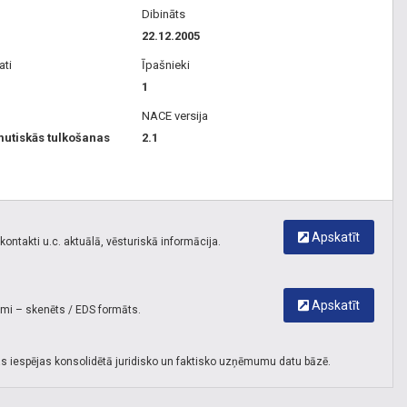
Dibināts
22.12.2005
ati
Īpašnieki
1
NACE versija
mutiskās tulkošanas
2.1
Apskatīt
ontakti u.c. aktuālā, vēsturiskā informācija.
Apskatīt
umi – skenēts / EDS formāts.
s iespējas konsolidētā juridisko un faktisko uzņēmumu datu bāzē.