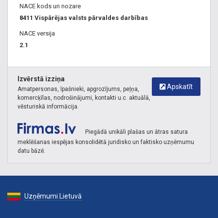
NACE kods un nozare
8411 Vispārējas valsts pārvaldes darbības
NACE versija
2.1
Izvērstā izziņa
Apskatīt
Amatpersonas, īpašnieki, apgrozījums, peļņa,
komercķīlas, nodrošinājumi, kontakti u.c. aktuālā,
vēsturiskā informācija.
Piegādā unikāli plašas un ātras satura
meklēšanas iespējas konsolidētā juridisko un faktisko uzņēmumu
datu bāzē.
Uzņēmumi Lietuvā