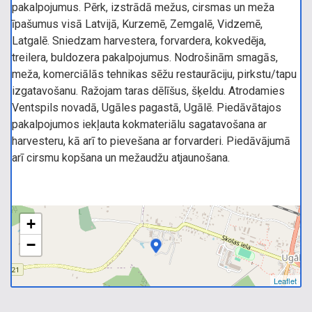
pakalpojumus. Pērk, izstrādā mežus, cirsmas un meža
īpašumus visā Latvijā, Kurzemē, Zemgalē, Vidzemē,
Latgalē. Sniedzam harvestera, forvardera, kokvedēja,
treilera, buldozera pakalpojumus. Nodrošinām smagās,
meža, komerciālās tehnikas sēžu restaurāciju, pirkstu/tapu
izgatavošanu. Ražojam taras dēlīšus, šķeldu. Atrodamies
Ventspils novadā, Ugāles pagastā, Ugālē. Piedāvātajos
pakalpojumos iekļauta kokmateriālu sagatavošana ar
harvesteru, kā arī to pievešana ar forvarderi. Piedāvājumā
arī cirsmu kopšana un mežaudžu atjaunošana.
+
−
Leaflet