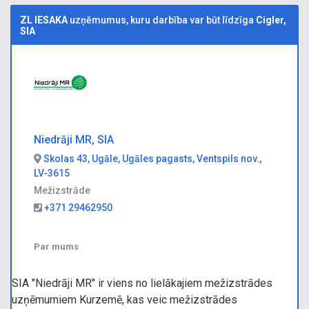
ZL IESAKA
uzņēmumus, kuru darbība var būt līdzīga
Cigler,
SIA
Niedrāji MR, SIA
Skolas 43, Ugāle, Ugāles pagasts, Ventspils nov.,
LV-3615
Mežizstrāde
+371 29462950
Par mums
SIA "Niedrāji MR" ir viens no lielākajiem mežizstrādes
uzņēmumiem Kurzemē, kas veic mežizstrādes