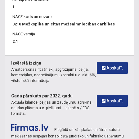
1
NACE kods un nozare
0210 Mežkopība un citas mežsaimniecības darbības
NACE versija
2.1
Izvērstā izziņa
Apskatīt
Amatpersonas, īpašnieki, apgrozījums, peļņa,
komercķīlas, nodrošinājumi, kontakti u.c. aktuālā,
vēsturiskā informācija.
Gada pārskats par 2022. gadu
Apskatīt
Aktuālā bilance, peļņas un zaudējumu aprēķins,
naudas plūsma u.c. pielikumi – skenēts / EDS
formāts.
Piegādā unikāli plašas un ātras satura
meklēšanas iespējas konsolidētā juridisko un faktisko uzņēmumu