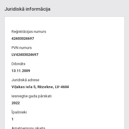
Juridiskā informācija
Reģistrācijas numurs
42403024697
PVN numurs
LV42403024697
Dibināts
13.11.2009
Juridiskā adrese
Viļakas iela 5, Rēzekne, LV-4604
Iesniegtie gada pārskati
2022
Īpašnieki
1
Amatpersonu skaits