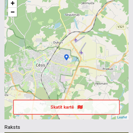
+
−
Skatīt kartē
Leaflet
Raksts