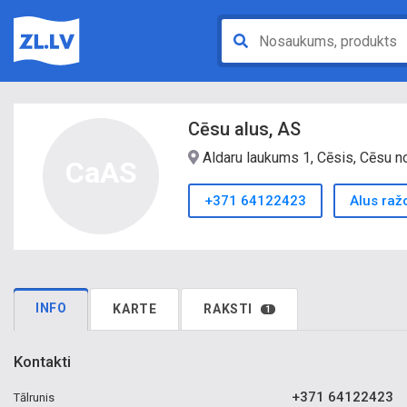
Cēsu alus, AS
Aldaru laukums 1, Cēsis, Cēsu n
CaAS
+371 64122423
Alus raž
INFO
KARTE
RAKSTI
1
Kontakti
+371 64122423
Tālrunis