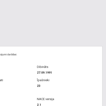
nājumi darbībai.
Dibināts
27.09.1991
ati
Īpašnieki
23
NACE versija
2.1