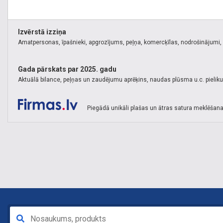
Izvērstā izziņa
Amatpersonas, īpašnieki, apgrozījums, peļņa, komercķīlas, nodrošinājumi, k
Gada pārskats par 2025. gadu
Aktuālā bilance, peļņas un zaudējumu aprēķins, naudas plūsma u.c. pielik
Piegādā unikāli plašas un ātras satura meklēšana