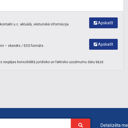
Apskatīt
ontakti u.c. aktuālā, vēsturiskā informācija.
Apskatīt
umi – skenēts / EDS formāts.
s iespējas konsolidētā juridisko un faktisko uzņēmumu datu bāzē.
Detalizēta me