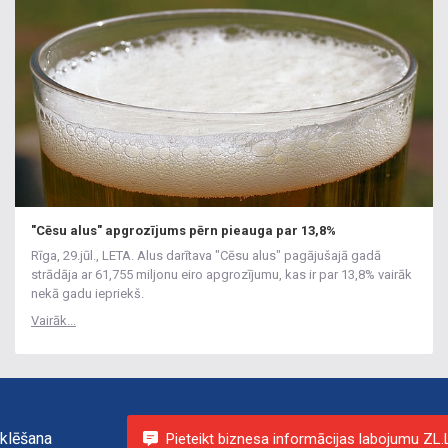
"Cēsu alus" apgrozījums pērn pieauga par 13,8%
Rīga, 29.jūl., LETA. Alus darītava "Cēsu alus" pagājušajā gadā
strādāja ar 61,755 miljonu eiro apgrozījumu, kas ir par 13,8% vairāk
nekā gadu iepriekš.
Vairāk...
klēšana
Pieteikt biznesa informācijas labojumu ZL.