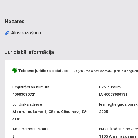
Nozares
Alus ražošana
Juridiskā informācija
Teicams juridiskais statuss
Uzņēmumam nav konstatēti juridiski apgrūti
Reģistrācijas numurs
PVN numurs
40003030721
LV40003030721
Juridiskā adrese
Iesniegtie gada pārsk
Aldaru laukums 1, Cēsis, Cēsu nov., LV-
2025
4101
Amatpersonu skaits
NACE kods un nozare
8
1105 Alus ražošana