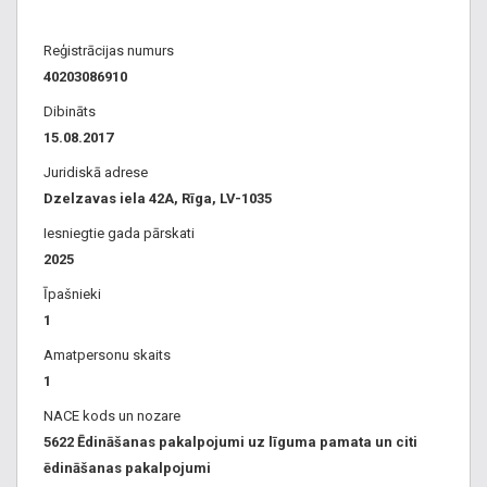
Reģistrācijas numurs
40203086910
Dibināts
15.08.2017
Juridiskā adrese
Dzelzavas iela 42A, Rīga, LV-1035
Iesniegtie gada pārskati
2025
Īpašnieki
1
Amatpersonu skaits
1
NACE kods un nozare
5622 Ēdināšanas pakalpojumi uz līguma pamata un citi
ēdināšanas pakalpojumi