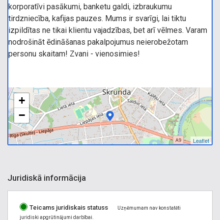
korporatīvi pasākumi, banketu galdi, izbraukumu
tirdzniecība, kafijas pauzes. Mums ir svarīgi, lai tiktu
izpildītas ne tikai klientu vajadzības, bet arī vēlmes. Varam
nodrošināt ēdināšanas pakalpojumus neierobežotam
personu skaitam! Zvani - vienosimies!
+
−
Leaflet
Juridiskā informācija
Teicams juridiskais statuss
Uzņēmumam nav konstatēti
juridiski apgrūtinājumi darbībai.