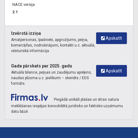
NACE versija
2.1
Izvērstā izziņa
Apskatīt
Amatpersonas, īpašnieki, apgrozījums, peļņa,
komercķīlas, nodrošinājumi, kontakti u.c. aktuālā,
vēsturiskā informācija.
Gada pārskats par 2025. gadu
Apskatīt
Aktuālā bilance, peļņas un zaudējumu aprēķins,
naudas plūsma u.c. pielikumi – skenēts / EDS
formāts.
Piegādā unikāli plašas un ātras satura
meklēšanas iespējas konsolidētā juridisko un faktisko uzņēmumu
datu bāzē.