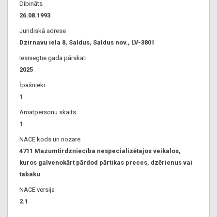
kāzas, kristības, jubilejas, tematiskie vakari. Pasākumu
Dibināts
organizēšana. Āra terase, mūzikas vakars, muzikanti, dzīvā
26.08.1993
mūzika. Ērta piebraukšana, automašīnu novietošana.
Juridiskā adrese
Kompleksās pusdienas. Pusdienu komplekti. Biznesa
Dzirnavu iela 8, Saldus, Saldus nov., LV-3801
pusdienas, pusporcijas, grupu ēdināšana. Ēdināšana,
Iesniegtie gada pārskati
banketi, galdu klāšana Saldus, Saldū.
2025
Īpašnieki
1
Amatpersonu skaits
1
NACE kods un nozare
4711 Mazumtirdzniecība nespecializētajos veikalos,
kuros galvenokārt pārdod pārtikas preces, dzērienus vai
tabaku
NACE versija
2.1