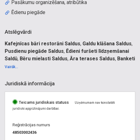
Pasākumu organizēšana, atribūtika
Ēdienu piegāde
Atslēgvārdi
Kafejnīcas bāri restorāni Saldus
,
Galdu klāšana Saldus
,
Pusdienu piegāde Saldus
,
Ēdieni furšeti līdzņemšanai
Saldū
,
Bēru mielasti Saldus
,
Āra terases Saldus
,
Banketi
Saldus
,
Izbraukumu galda klāšana Saldus
,
Galdu klāšana
Vairāk...
Saldus
.
Kompleksās pusdienas. Pusdienu komplekti. Biznesa
Juridiskā informācija
pusdienas, biznesa pusdienu piegade. Ēdieni, furšeti
līdzņemšanai. pusporcijas, grupu ēdināšana. Ēdināšana,
Teicams juridiskais statuss
Ēdienu komplekti līdzņemšanai. Ēdienu sagatavošana
Uzņēmumam nav konstatēti
juridiski apgrūtinājumi darbībai.
līdzņemšanai ģimenes banketiem, ģimenes galdu klāšanai
Saldus, Saldū. Galdu klāšanai kāzām, bērēm. Ēdieni, furšeti
Reģistrācijas numurs
līdzņemšanai. Svētku maltītes, mielasti. Izlaidumi,
48503002436
Ziemassvētki, Jaunā gada pasākumi, bēru mielasti, bēres,