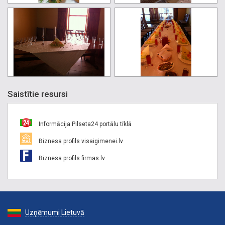
Saistītie resursi
Informācija Pilseta24 portālu tīklā
Biznesa profils visaigimenei.lv
Biznesa profils firmas.lv
Uzņēmumi Lietuvā