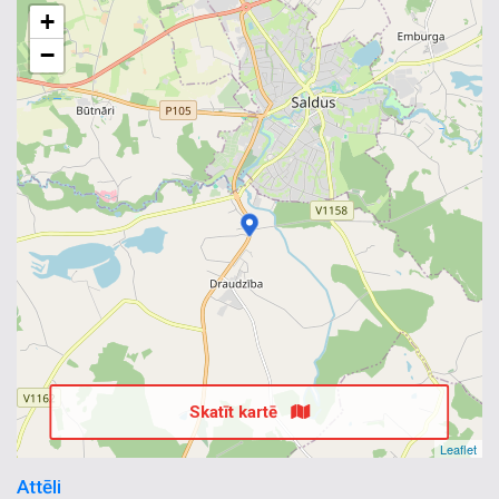
+
−
Skatīt kartē
Leaflet
Attēli