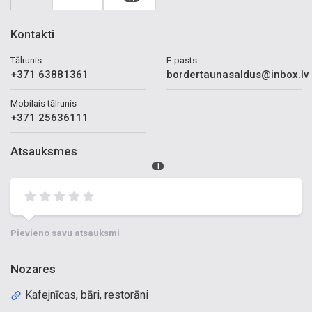
Kontakti
Tālrunis
E-pasts
+371 63881361
bordertaunasaldus@inbox.lv
Mobilais tālrunis
+371 25636111
Atsauksmes
1
Pievieno savu atsauksmi
Nozares
Kafejnīcas, bāri, restorāni