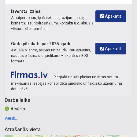
Izvērstā izziņa
Apskatīt
Amatpersonas, īpašnieki, apgrozījums, peļņa,
komercķīlas, nodrošinājumi, kontakti u.c. aktuālā,
vēsturiskā informācija.
Gada pārskats par 2025. gadu
Apskatīt
Aktuālā bilance, peļņas un zaudējumu aprēķins,
naudas plūsma u.c. pielikumi – skenēts / EDS
formāts.
Piegādā unikāli plašas un ātras satura
meklēšanas iespējas konsolidētā juridisko un faktisko uzņēmumu
datu bāzē.
Darba laiks
Atvērts
Vairāk...
Atrašanās vieta