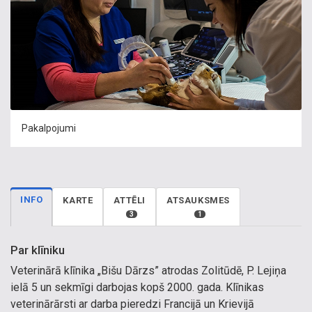
Pakalpojumi
INFO
KARTE
ATTĒLI
ATSAUKSMES
3
1
Par klīniku
Veterinārā klīnika „Bišu Dārzs” atrodas Zolitūdē, P. Lejiņa
ielā 5 un sekmīgi darbojas kopš 2000. gada. Klīnikas
veterinārārsti ar darba pieredzi Francijā un Krievijā