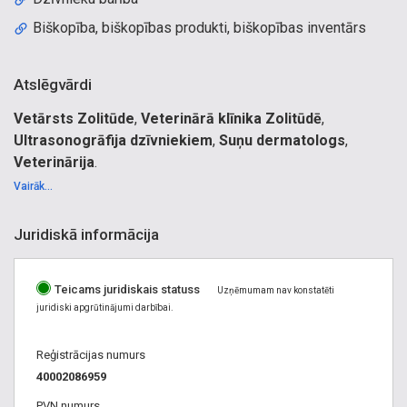
Biškopība, biškopības produkti, biškopības inventārs
Atslēgvārdi
Vetārsts Zolitūde
,
Veterinārā klīnika Zolitūdē
,
Ultrasonogrāfija dzīvniekiem
,
Suņu dermatologs
,
Veterinārija
.
Veterinārija, veterinārā klīnika, veterinārārsta pakalpojumi,
Vairāk...
veterinārā palīdzība, vetārsts, veterinārs, dzīvnieku terapija,
dzīvnieku vakcinācija, vetārsts konsultācijas, veterinārārsta
Juridiskā informācija
konsultācijas, dzīvnieku ārstēšana, veterinārie medikamenti,
vetārsts mājas vizītes, veterinārā klīnika Babītē, veterinārā
Teicams juridiskais statuss
klīnika Imantā, veterinārā klīnika Jūrmalā, veterinārā klīnika
Uzņēmumam nav konstatēti
juridiski apgrūtinājumi darbībai.
Pārdaugavā, veterinārā klīnika Pinķos, veterinārā klīnika
Zolitūdē, veterinārārsts Babīte, veterinārārsts Imantā,
Reģistrācijas numurs
veterinārārsts Jūrmala, veterinārārsts Pārdaugava,
40002086959
veterinārārsts Pinķi, veterinārārsts Zolitūde, kastrācija,
operācijas, zobakmens noņemšana dzīvniekiem, zobu
PVN numurs