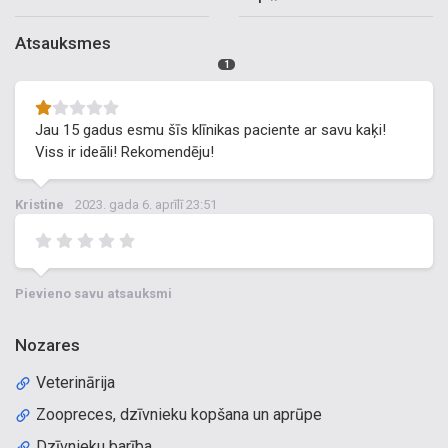
Atsauksmes
1
Jau 15 gadus esmu šīs klīnikas paciente ar savu kaķi!
Viss ir ideāli! Rekomendēju!
Kristine
2023. gada 6. aprīlī 23:51
Pievieno savu atsauksmi
Nozares
Veterinārija
Zoopreces, dzīvnieku kopšana un aprūpe
Dzīvnieku barība