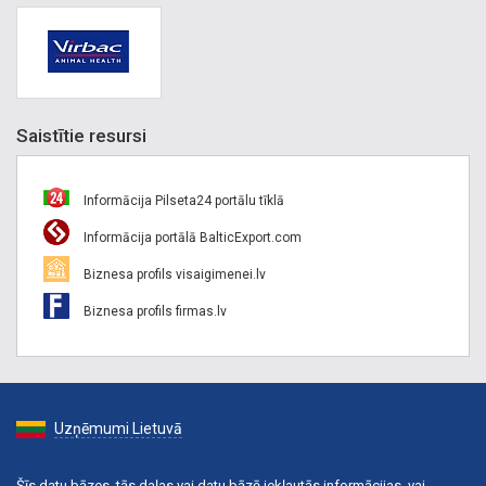
Saistītie resursi
Informācija Pilseta24 portālu tīklā
Informācija portālā BalticExport.com
Biznesa profils visaigimenei.lv
Biznesa profils firmas.lv
Uzņēmumi Lietuvā
Šīs datu bāzes, tās daļas vai datu bāzē iekļautās informācijas, vai