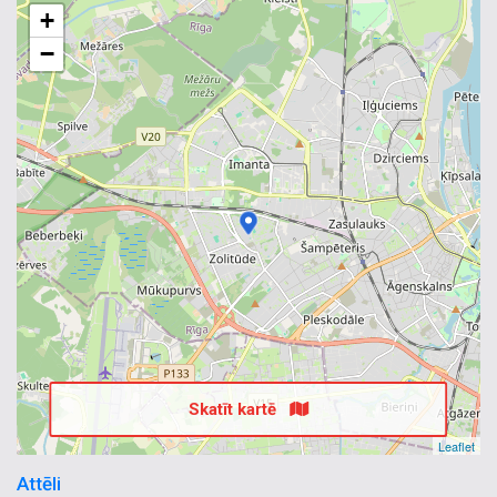
Zolitūdē Zolitūde
,
Vetārsts Zolitūde Zolitūde
+
−
Skatīt kartē
Leaflet
Attēli