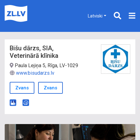
Latviski
Bišu dārzs, SIA,
Veterinārā klīnika
Paula Lejiņa 5, Rīga, LV-1029
www.bisudarzs.lv
Zvans
Zvans