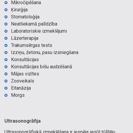
Mikročipēšana
Ķirurģija
Stomatoloģija
Neatliekamā palīdzība
Laboratoriskie izmeklējumi
Lāzerterapija
Trakumsērgas tests
Izziņu, žetonu, pasu izsniegšana
Konsultācijas
Konsultācijas bišu audzēšanā
Mājas vizītes
Zooveikals
Eitanāzija
Morgs
Ultrasonogrāfija
Ultrasonogrāfiskā izmeklēšana ir iespēja iegūt tūlītēju