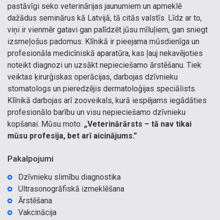
pastāvīgi seko veterinārijas jaunumiem un apmeklē
dažādus seminārus kā Latvijā, tā citās valstīs. Līdz ar to,
viņi ir vienmēr gatavi gan palīdzēt jūsu mīluļiem, gan sniegt
izsmeļošus padomus. Klīnikā ir pieejama mūsdienīga un
profesionāla medicīniskā aparatūra, kas ļauj nekavējoties
noteikt diagnozi un uzsākt nepieciešamo ārstēšanu. Tiek
veiktas ķirurģiskas operācijas, darbojas dzīvnieku
stomatologs un pieredzējis dermatoloģijas speciālists.
Klīnikā darbojas arī zooveikals, kurā iespējams iegādāties
profesionālo barību un visu nepieciešamo dzīvnieku
kopšanai. Mūsu moto:
„Veterinārārsts – tā nav tikai
mūsu profesija, bet arī aicinājums.”
Pakalpojumi
Dzīvnieku slimību diagnostika
Ultrasonogrāfiskā izmeklēšana
Ārstēšana
Vakcinācija