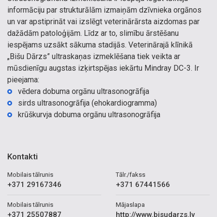
informāciju par strukturālām izmaiņām dzīvnieka orgānos
un var apstiprināt vai izslēgt veterinārārsta aizdomas par
dažādām patoloģijām. Līdz ar to, slimību ārstēšanu
iespējams uzsākt sākuma stadijās. Veterinārajā klīnikā
„Bišu Dārzs” ultraskaņas izmeklēšana tiek veikta ar
mūsdienīgu augstas izķirtspējas iekārtu Mindray DC-3. Ir
pieejama:
vēdera dobuma orgānu ultrasonogrāfija
sirds ultrasonogrāfija (ehokardiogramma)
krūškurvja dobuma orgānu ultrasonogrāfija
Kontakti
Mobilais tālrunis
Tālr./fakss
+371 29167346
+371 67441566
Mobilais tālrunis
Mājaslapa
+371 25507887
http://www.bisudarzs.lv