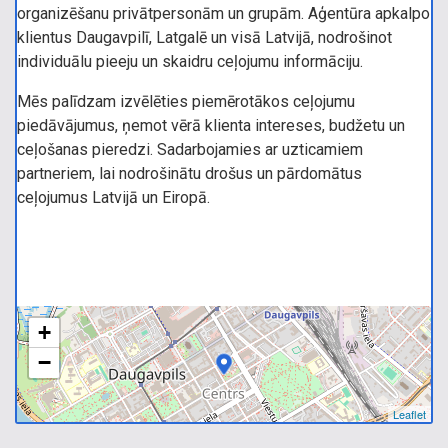
organizēšanu privātpersonām un grupām. Aģentūra apkalpo
klientus Daugavpilī, Latgalē un visā Latvijā, nodrošinot
individuālu pieeju un skaidru ceļojumu informāciju.
Mēs palīdzam izvēlēties piemērotākos ceļojumu
piedāvājumus, ņemot vērā klienta intereses, budžetu un
ceļošanas pieredzi. Sadarbojamies ar uzticamiem
partneriem, lai nodrošinātu drošus un pārdomātus
ceļojumus Latvijā un Eiropā.
+
−
Leaflet