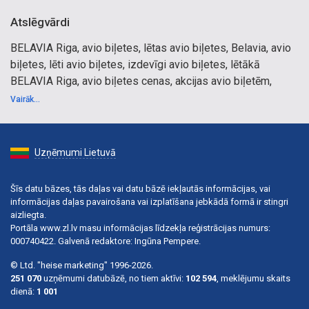
Atslēgvārdi
BELAVIA Riga, avio biļetes, lētas avio biļetes, Belavia, avio
biļetes, lēti avio biļetes, izdevīgi avio biļetes, lētākā
BELAVIA Riga, avio biļetes cenas, akcijas avio biļetēm,
atlaides Belavia.
Vairāk...
Uzņēmumi Lietuvā
Šīs datu bāzes, tās daļas vai datu bāzē iekļautās informācijas, vai
informācijas daļas pavairošana vai izplatīšana jebkādā formā ir stingri
aizliegta.
Portāla www.zl.lv masu informācijas līdzekļa reģistrācijas numurs:
000740422. Galvenā redaktore: Ingūna Pempere.
© Ltd. "heise marketing" 1996-2026.
251 070
uzņēmumi datubāzē, no tiem aktīvi:
102 594
, meklējumu skaits
dienā:
1 001