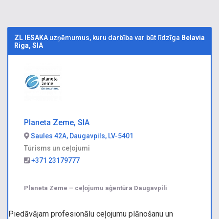
ZL IESAKA
uzņēmumus, kuru darbība var būt līdzīga
Belavia
Riga, SIA
Planeta Zeme, SIA
Saules 42A, Daugavpils, LV-5401
Tūrisms un ceļojumi
+371 23179777
Planeta Zeme – ceļojumu aģentūra Daugavpilī
Piedāvājam profesionālu ceļojumu plānošanu un