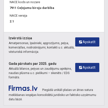
NACE kods un nozare
7911 Ceļojumu biroju darbība
NACE versija
2.1
Izvērstā izziņa
Apskatīt
Amatpersonas, īpašnieki, apgrozījums, peļņa,
komercķīlas, nodrošinājumi, kontakti u.c. aktuālā,
vēsturiskā informācija.
Gada pārskats par 2025. gadu
Apskatīt
Aktuālā bilance, peļņas un zaudējumu aprēķins,
naudas plūsma u.c. pielikumi – skenēts / EDS
formāts.
Piegādā unikāli plašas un ātras satura
meklēšanas iespējas konsolidētā juridisko un faktisko uzņēmumu
datu bāzē.