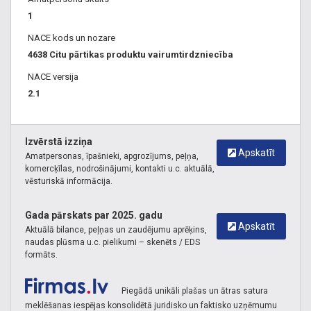
1
NACE kods un nozare
4638 Citu pārtikas produktu vairumtirdzniecība
NACE versija
2.1
Izvērstā izziņa
Apskatīt
Amatpersonas, īpašnieki, apgrozījums, peļņa,
komercķīlas, nodrošinājumi, kontakti u.c. aktuālā,
vēsturiskā informācija.
Gada pārskats par 2025. gadu
Apskatīt
Aktuālā bilance, peļņas un zaudējumu aprēķins,
naudas plūsma u.c. pielikumi – skenēts / EDS
formāts.
Piegādā unikāli plašas un ātras satura
meklēšanas iespējas konsolidētā juridisko un faktisko uzņēmumu