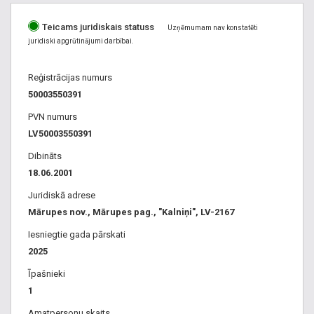
Teicams juridiskais statuss
Uzņēmumam nav konstatēti
juridiski apgrūtinājumi darbībai.
Reģistrācijas numurs
50003550391
PVN numurs
LV50003550391
Dibināts
18.06.2001
Juridiskā adrese
Mārupes nov., Mārupes pag., "Kalniņi", LV-2167
Iesniegtie gada pārskati
2025
Īpašnieki
1
Amatpersonu skaits