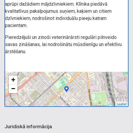
aprūpi dažādiem mājdzīvniekiem. Klīnika piedāvā
kvalitatīvus pakalpojumus suņiem, kaķiem un citiem
dzīvniekiem, nodrošinot individuālu pieeju katram
pacientam.
Pieredzējuši un zinoši veterinārārsti regulāri pilnveido
savas zināšanas, lai nodrošinātu mūsdienīgu un efektīvu
ārstēšanu.
+
−
Leaflet
Juridiskā informācija