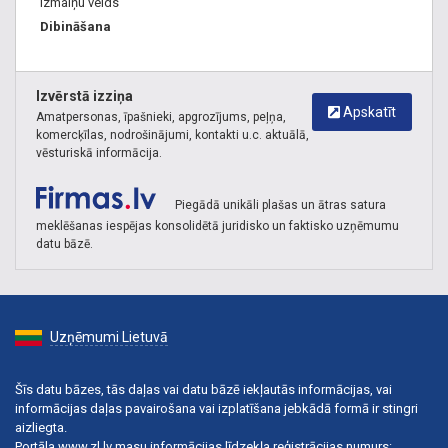
Izmaiņu veids
Dibināšana
Izvērstā izziņa
Apskatīt
Amatpersonas, īpašnieki, apgrozījums, peļņa,
komercķīlas, nodrošinājumi, kontakti u.c. aktuālā,
vēsturiskā informācija.
Piegādā unikāli plašas un ātras satura
meklēšanas iespējas konsolidētā juridisko un faktisko uzņēmumu
datu bāzē.
Uzņēmumi Lietuvā
Šīs datu bāzes, tās daļas vai datu bāzē iekļautās informācijas, vai
informācijas daļas pavairošana vai izplatīšana jebkādā formā ir stingri
aizliegta.
Portāla www.zl.lv masu informācijas līdzekļa reģistrācijas numurs: