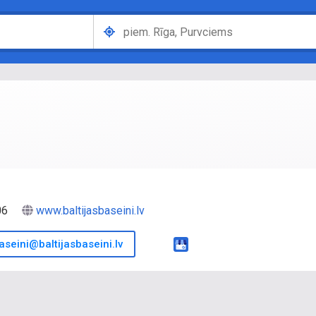
006
www.baltijasbaseini.lv
aseini@baltijasbaseini.lv