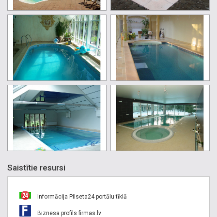
Saistītie resursi
Informācija Pilseta24 portālu tīklā
Biznesa profils firmas.lv