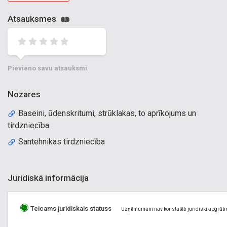
Atsauksmes
1
Pievieno savu atsauksmi
Nozares
Baseini, ūdenskritumi, strūklakas, to aprīkojums un
tirdzniecība
Santehnikas tirdzniecība
Juridiskā informācija
Teicams juridiskais statuss
Uzņēmumam nav konstatēti juridiski apgrūti