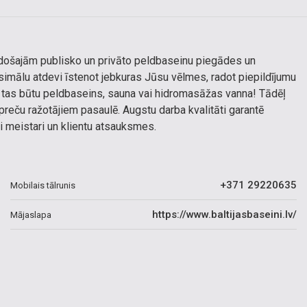
vadošajām publisko un privāto peldbaseinu piegādes un
mālu atdevi īstenot jebkuras Jūsu vēlmes, radot piepildījumu
ai tas būtu peldbaseins, sauna vai hidromasāžas vanna! Tādēļ
ču ražotājiem pasaulē. Augstu darba kvalitāti garantē
 meistari un klientu atsauksmes.
+371 29220635
Mobilais tālrunis
https://www.baltijasbaseini.lv/
Mājaslapa