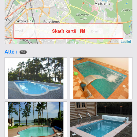
Skatīt kartē
Leaflet
Attēli
23