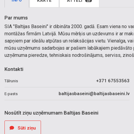
INFO
KARTE
ATTĒLI
23
Par mums
SIA "Baltijas Baseini" ir dibināta 2000. gadā. Esam viena no 
montāžas firmām Latvijā. Mūsu mērķis un uzdevums ir ar maksi
sapņiem par ideālu atpūtas un relaksācijas vietu. Vienalga, v
mūsu uzņēmums sadarbojas ar pašiem labākajiem piedāvāto pre
uzņēmuma pieredze, tehniskais nodrošinājums, serviss, zinoši
Kontakti
+371 67553563
Tālrunis
baltijasbaseini@baltijasbaseini.lv
E-pasts
Nosūtīt ziņu uzņēmumam Baltijas Baseini
Sūti ziņu