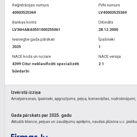
Reģistrācijas numurs
PVN numurs
40003525369
LV40003525369
Bankas konts
Dibināts
LV36HABA0551000255061
28.12.2000
Iesniegtie gada pārskati
Īpašnieki
2025
1
NACE kods un nozare
NACE versija
4399 Citur neklasificēti specializēti
2.1
būvdarbi
Izvērstā izziņa
Amatpersonas, īpašnieki, apgrozījums, peļņa, komercķīlas, nodrošinājumi, k
Gada pārskats par 2025. gadu
Aktuālā bilance, peļņas un zaudējumu aprēķins, naudas plūsma u.c. pielik