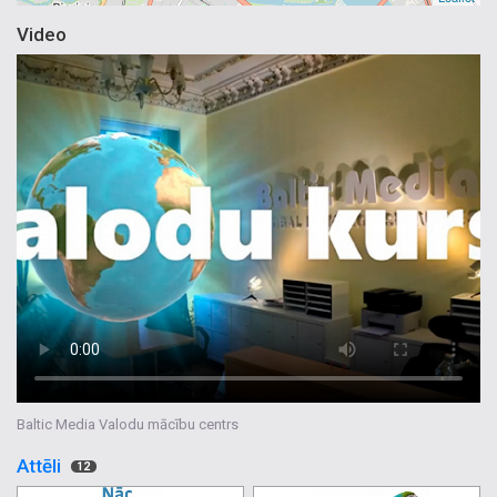
Video
Baltic Media Valodu mācību centrs
Attēli
12