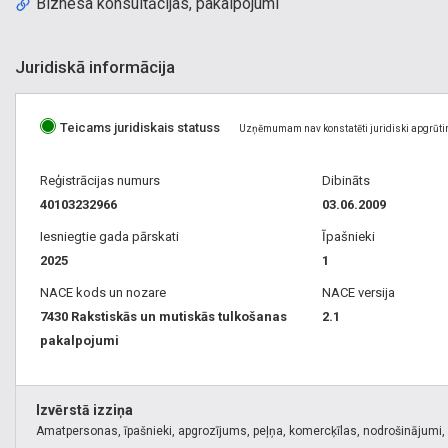
Biznesa konsultācijas, pakalpojumi
Juridiskā informācija
Teicams juridiskais statuss
Uzņēmumam nav konstatēti juridiski apgrūti
Reģistrācijas numurs
Dibināts
40103232966
03.06.2009
Iesniegtie gada pārskati
Īpašnieki
2025
1
NACE kods un nozare
NACE versija
7430 Rakstiskās un mutiskās tulkošanas
2.1
pakalpojumi
Izvērstā izziņa
Amatpersonas, īpašnieki, apgrozījums, peļņa, komercķīlas, nodrošinājumi, k