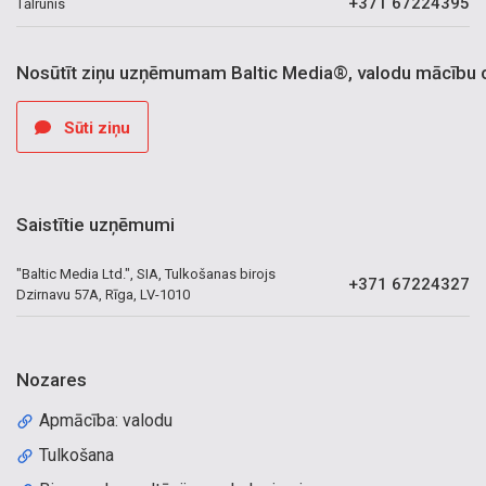
+371 67224395
Tālrunis
Nosūtīt ziņu uzņēmumam Baltic Media®, valodu mācību 
Sūti ziņu
Saistītie uzņēmumi
"Baltic Media Ltd.", SIA, Tulkošanas birojs
+371 67224327
Dzirnavu 57A, Rīga, LV-1010
Nozares
Apmācība: valodu
Tulkošana