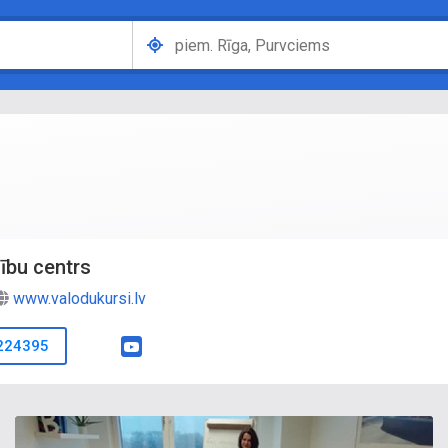
ību centrs
www.valodukursi.lv
224395