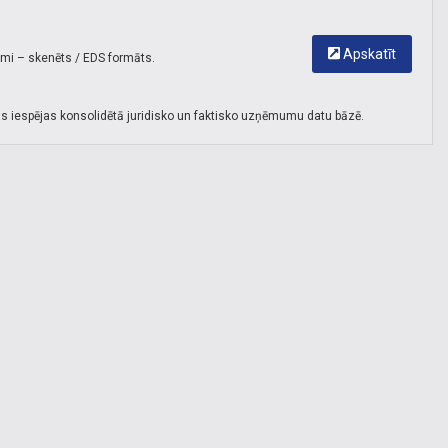
Apskatīt
umi – skenēts / EDS formāts.
s iespējas konsolidētā juridisko un faktisko uzņēmumu datu bāzē.