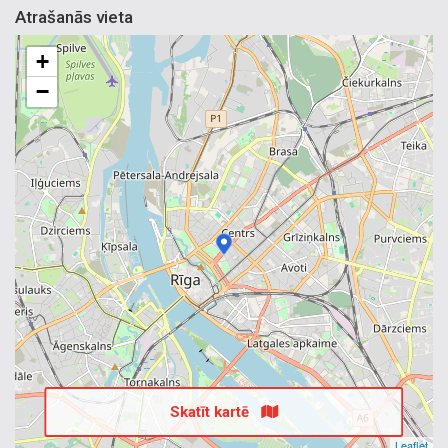
Atrašanās vieta
+
−
Skatīt kartē
Leaflet