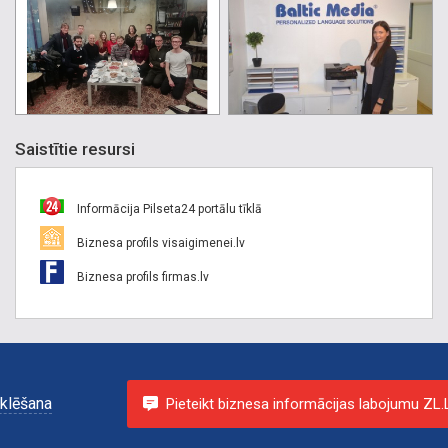
Saistītie resursi
Informācija Pilseta24 portālu tīklā
Biznesa profils visaigimenei.lv
Biznesa profils firmas.lv
klēšana
Pieteikt biznesa informācijas labojumu ZL.