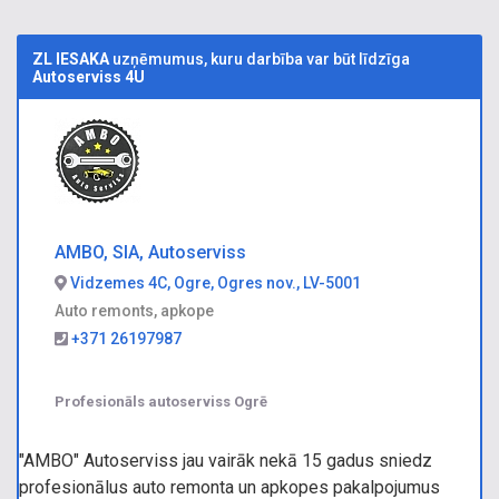
ZL IESAKA
uzņēmumus, kuru darbība var būt līdzīga
Autoserviss 4U
AMBO, SIA, Autoserviss
Vidzemes 4C, Ogre, Ogres nov., LV-5001
Auto remonts, apkope
+371 26197987
Profesionāls autoserviss Ogrē
"AMBO" Autoserviss jau vairāk nekā 15 gadus sniedz
profesionālus auto remonta un apkopes pakalpojumus