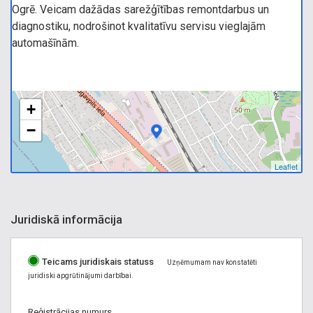
Ogrē. Veicam dažādas sarežģītības remontdarbus un
diagnostiku, nodrošinot kvalitatīvu servisu vieglajām
automašīnām.
+
−
Leaflet
Juridiskā informācija
Teicams juridiskais statuss
Uzņēmumam nav konstatēti
juridiski apgrūtinājumi darbībai.
Reģistrācijas numurs