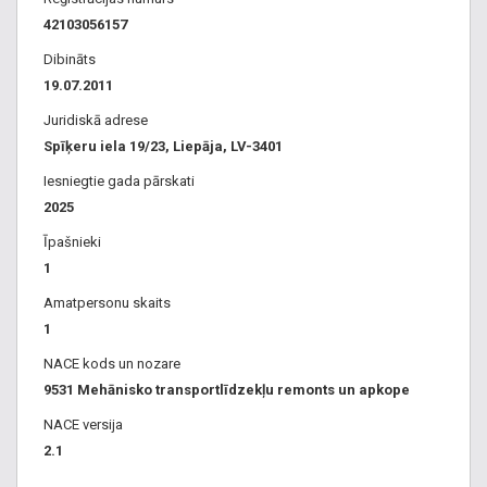
42103056157
Dibināts
19.07.2011
Juridiskā adrese
Spīķeru iela 19/23, Liepāja, LV-3401
Iesniegtie gada pārskati
2025
Īpašnieki
1
Amatpersonu skaits
1
NACE kods un nozare
9531 Mehānisko transportlīdzekļu remonts un apkope
NACE versija
2.1