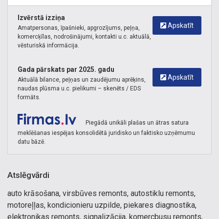
Izvērstā izziņa
Apskatīt
Amatpersonas, īpašnieki, apgrozījums, peļņa,
komercķīlas, nodrošinājumi, kontakti u.c. aktuālā,
vēsturiskā informācija.
Gada pārskats par 2025. gadu
Apskatīt
Aktuālā bilance, peļņas un zaudējumu aprēķins,
naudas plūsma u.c. pielikumi – skenēts / EDS
formāts.
Piegādā unikāli plašas un ātras satura
meklēšanas iespējas konsolidētā juridisko un faktisko uzņēmumu
datu bāzē.
Atslēgvārdi
auto krāsošana, virsbūves remonts, autostiklu remonts,
motoreļļas, kondicionieru uzpilde, piekares diagnostika,
elektronikas remonts, signalizācija, komercbusu remonts,