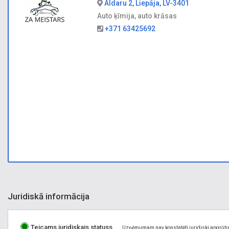
Aldaru 2, Liepāja, LV-3401
Auto ķīmija, auto krāsas
+371 63425692
Juridiskā informācija
Teicams juridiskais statuss
Uzņēmumam nav konstatēti juridiski apgrūti