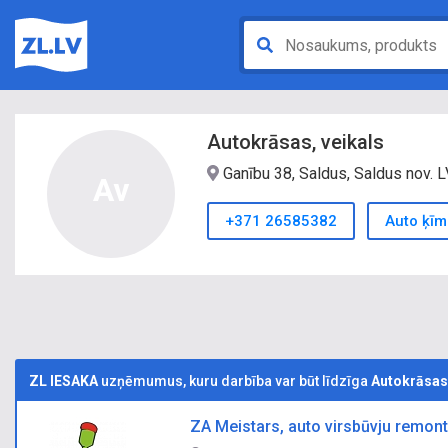
Autokrāsas, veikals
Ganību 38, Saldus, Saldus nov. 
Av
+371 26585382
Auto ķīm
ZL IESAKA
uzņēmumus, kuru darbība var būt līdzīga
Autokrāsas,
ZA Meistars, auto virsbūvju remon