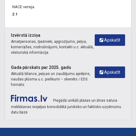
NACE versija
2.1
Izvērstā izziņa
Apskatīt
Amatpersonas, īpašnieki, apgrozījums, peļņa,
komercķīlas, nodrošinājumi, kontakti u.c. aktuālā,
vēsturiskā informācija.
Gada pārskats par 2025. gadu
Apskatīt
Aktuālā bilance, peļņas un zaudējumu aprēķins,
naudas plūsma u.c. pielikumi – skenēts / EDS
formāts.
Piegādā unikāli plašas un ātras satura
meklēšanas iespējas konsolidētā juridisko un faktisko uzņēmumu
datu bāzē.