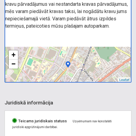
kravu pārvadājumus vai nestandarta kravas pārvadājumus,
mēs varam piedāvāt kravas taksi, lai nogādātu kravu jums
nepieciešamajā vietā. Varam piedāvāt ātrus izpildes
termiņus, pateicoties mūsu plašajam autoparkam.
+
−
Leaflet
Juridiskā informācija
Teicams juridiskais statuss
Uzņēmumam nav konstatēti
juridiski apgrūtinājumi darbībai.