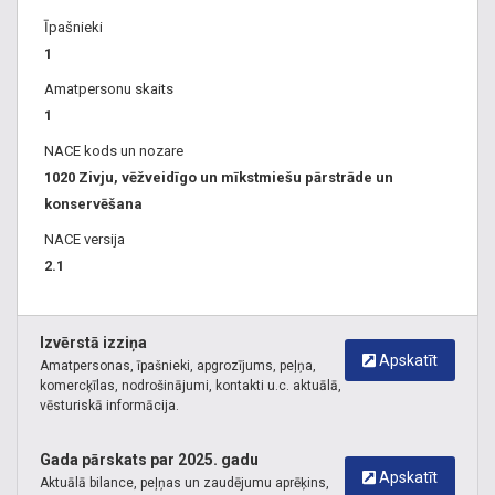
Īpašnieki
1
Amatpersonu skaits
1
NACE kods un nozare
1020 Zivju, vēžveidīgo un mīkstmiešu pārstrāde un
konservēšana
NACE versija
2.1
Izvērstā izziņa
Apskatīt
Amatpersonas, īpašnieki, apgrozījums, peļņa,
komercķīlas, nodrošinājumi, kontakti u.c. aktuālā,
vēsturiskā informācija.
Gada pārskats par 2025. gadu
Apskatīt
Aktuālā bilance, peļņas un zaudējumu aprēķins,