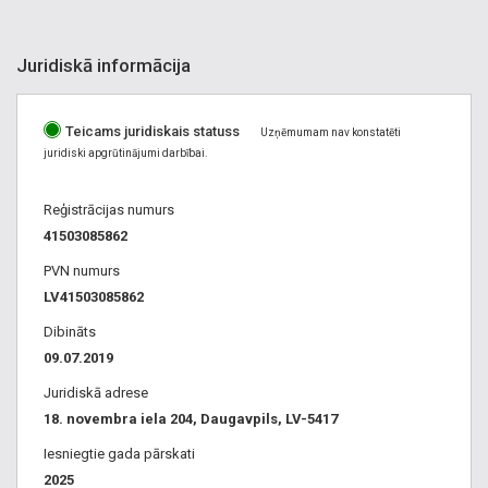
Juridiskā informācija
Teicams juridiskais statuss
Uzņēmumam nav konstatēti
juridiski apgrūtinājumi darbībai.
Reģistrācijas numurs
41503085862
PVN numurs
LV41503085862
Dibināts
09.07.2019
Juridiskā adrese
18. novembra iela 204, Daugavpils, LV-5417
Iesniegtie gada pārskati
2025