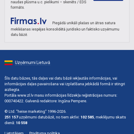
naudas plūsma u.c. pielikumi – skenēts / EDS
formāts.
Piegādā unikāli plašas un ātras satura
meklēšanas iespējas konsolidētā juridisko un faktisko uzņēmumu
datu bāzē.
Uzņēmumi Lietuvā
Šīs datu bāzes, tās daļas vai datu bāzē iekļautās informācijas, vai
informācijas daļas pavairošana vai izplatīšana jebkādā formā ir stingri
aizliegta.
Portāla www.zl.lv masu informācijas līdzekļa reģistrācijas numurs:
000740422. Galvenā redaktore: Ingūna Pempere.
© Ltd. "heise marketing" 1996-2026.
251 157
uzņēmumi datubāzē, no tiem aktīvi:
102 585
, meklējumu skaits
dienā:
10 558
Lietotājiem
Privātuma politika