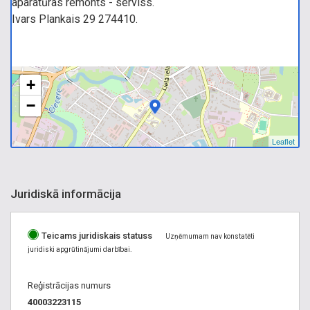
aparatūras remonts - serviss.
Ivars Plankais 29 274410.
+
−
Leaflet
Juridiskā informācija
Teicams juridiskais statuss
Uzņēmumam nav konstatēti
juridiski apgrūtinājumi darbībai.
Reģistrācijas numurs
40003223115