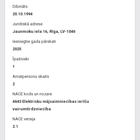
Dibināts
20.10.1994
Juridiskā adrese
Jaunmoku iela 16, Rīga, LV-1046
Iesniegtie gada pārskati
2025
Īpašnieki
1
Amatpersonu skaits
2
NACE kods un nozare
4643 Elektrisku mājsaimniecības ierīču
vairumtirdzniecība
NACE versija
2.1