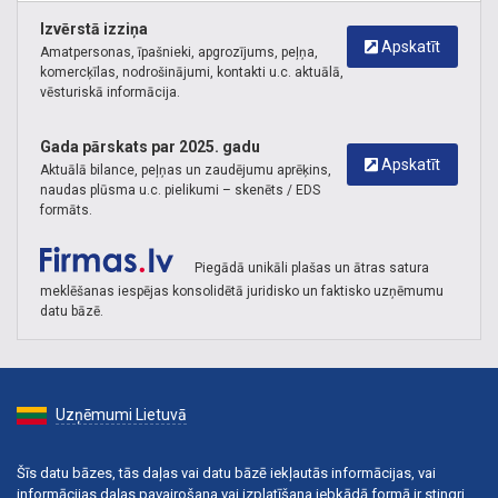
Izvērstā izziņa
Apskatīt
Amatpersonas, īpašnieki, apgrozījums, peļņa,
komercķīlas, nodrošinājumi, kontakti u.c. aktuālā,
vēsturiskā informācija.
Gada pārskats par 2025. gadu
Apskatīt
Aktuālā bilance, peļņas un zaudējumu aprēķins,
naudas plūsma u.c. pielikumi – skenēts / EDS
formāts.
Piegādā unikāli plašas un ātras satura
meklēšanas iespējas konsolidētā juridisko un faktisko uzņēmumu
datu bāzē.
Uzņēmumi Lietuvā
Šīs datu bāzes, tās daļas vai datu bāzē iekļautās informācijas, vai
informācijas daļas pavairošana vai izplatīšana jebkādā formā ir stingri